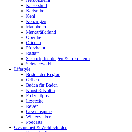
Herbolzheim
Kaiserstuhl
Karlsruhe
Kehl
Kenzingen
Mannheim
Markgräflerland
Oberrhein
Ortenau
Pforzheim
Rastatt
Sasbach, Jechtingen & Leiselheim
Schwarzwald
Lifestyle
Besten der Region
Grillen
Baden für Baden
Kunst & Kultur
Freizeittipps
Leseecke
Reisen
Gewinnspiele
Winterzauber
Podcasts
Gesundheit & Wohlbefinden