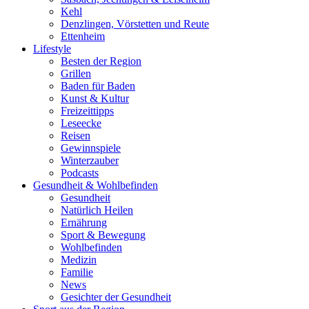
Kehl
Denzlingen, Vörstetten und Reute
Ettenheim
Lifestyle
Besten der Region
Grillen
Baden für Baden
Kunst & Kultur
Freizeittipps
Leseecke
Reisen
Gewinnspiele
Winterzauber
Podcasts
Gesundheit & Wohlbefinden
Gesundheit
Natürlich Heilen
Ernährung
Sport & Bewegung
Wohlbefinden
Medizin
Familie
News
Gesichter der Gesundheit