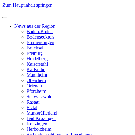
Zum Hauptinhalt springen
News aus der Region
Baden-Baden
Bodenseekreis
Emmendingen
Bruchsal
Freiburg
Heidelberg
Kaiserstuhl
Karlsruhe
Mannheim
Oberrhein
Ortenau
Pforzheim
Schwarzwald
Rastatt
Elztal
Markgräflerland
Bad Krozingen
Kenzingen
Herbolzheim
Sasbach, Jechtingen & Leiselheim