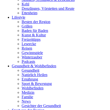
Kehl
Denzlingen, Vörstetten und Reute
Ettenheim
Lifestyle
Besten der Region
Grillen
Baden für Baden
Kunst & Kultur
Freizeittipps
Leseecke
Reisen
Gewinnspiele
Winterzauber
Podcasts
Gesundheit & Wohlbefinden
Gesundheit
Natürlich Heilen
Ernährung
Sport & Bewegung
Wohlbefinden
Medizin
Familie
News
Gesichter der Gesundheit