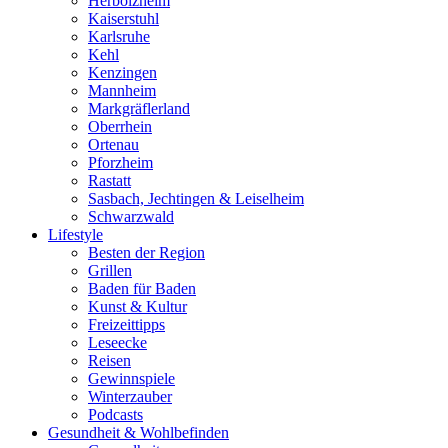
Herbolzheim
Kaiserstuhl
Karlsruhe
Kehl
Kenzingen
Mannheim
Markgräflerland
Oberrhein
Ortenau
Pforzheim
Rastatt
Sasbach, Jechtingen & Leiselheim
Schwarzwald
Lifestyle
Besten der Region
Grillen
Baden für Baden
Kunst & Kultur
Freizeittipps
Leseecke
Reisen
Gewinnspiele
Winterzauber
Podcasts
Gesundheit & Wohlbefinden