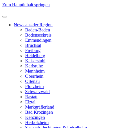
Zum Hauptinhalt springen
News aus der Region
Baden-Baden
Bodenseekreis
Emmendingen
Bruchsal
Freiburg
Heidelberg
Kaiserstuhl
Karlsruhe
Mannheim
Oberrhein
Ortenau
Pforzheim
Schwarzwald
Rastatt
Elztal
Markgräflerland
Bad Krozingen
Kenzingen
Herbolzheim
Sasbach, Jechtingen & Leiselheim