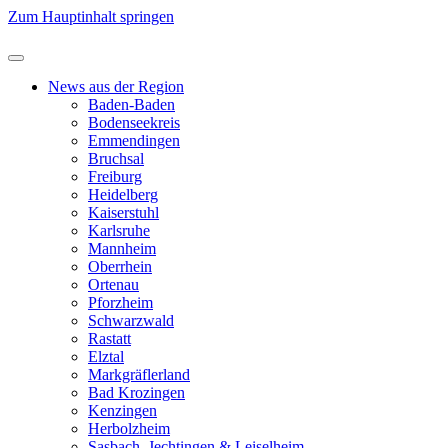
Zum Hauptinhalt springen
News aus der Region
Baden-Baden
Bodenseekreis
Emmendingen
Bruchsal
Freiburg
Heidelberg
Kaiserstuhl
Karlsruhe
Mannheim
Oberrhein
Ortenau
Pforzheim
Schwarzwald
Rastatt
Elztal
Markgräflerland
Bad Krozingen
Kenzingen
Herbolzheim
Sasbach, Jechtingen & Leiselheim