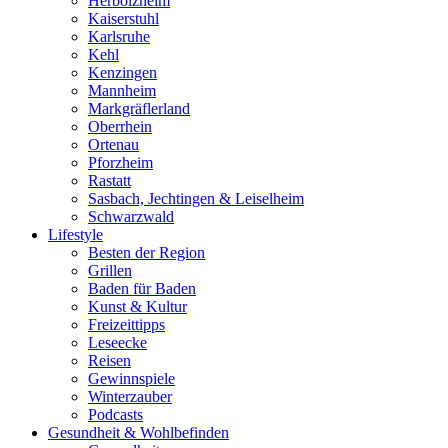
Herbolzheim
Kaiserstuhl
Karlsruhe
Kehl
Kenzingen
Mannheim
Markgräflerland
Oberrhein
Ortenau
Pforzheim
Rastatt
Sasbach, Jechtingen & Leiselheim
Schwarzwald
Lifestyle
Besten der Region
Grillen
Baden für Baden
Kunst & Kultur
Freizeittipps
Leseecke
Reisen
Gewinnspiele
Winterzauber
Podcasts
Gesundheit & Wohlbefinden