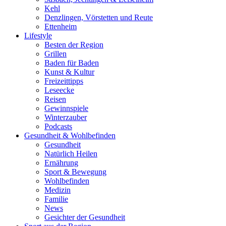
Kehl
Denzlingen, Vörstetten und Reute
Ettenheim
Lifestyle
Besten der Region
Grillen
Baden für Baden
Kunst & Kultur
Freizeittipps
Leseecke
Reisen
Gewinnspiele
Winterzauber
Podcasts
Gesundheit & Wohlbefinden
Gesundheit
Natürlich Heilen
Ernährung
Sport & Bewegung
Wohlbefinden
Medizin
Familie
News
Gesichter der Gesundheit