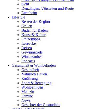
Kehl
Denzlingen, Vörstetten und Reute
Ettenheim
Lifestyle
Besten der Region
Grillen
Baden für Baden
Kunst & Kultur
Freizeittipps
Leseecke
Reisen
Gewinnspiele
Winterzauber
Podcasts
Gesundheit & Wohlbefinden
Gesundheit
Natürlich Heilen
Ernährung
Sport & Bewegung
Wohlbefinden
Medizin
Familie
News
Gesichter der Gesundheit