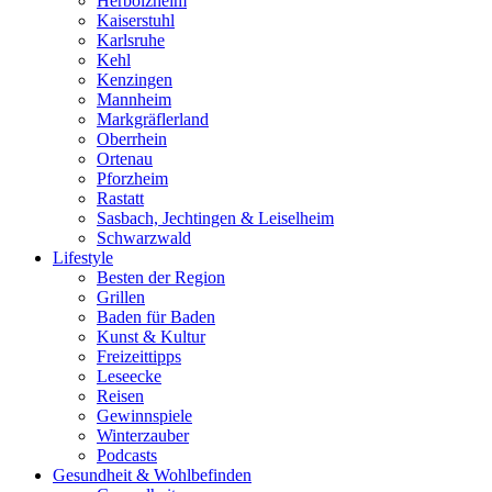
Herbolzheim
Kaiserstuhl
Karlsruhe
Kehl
Kenzingen
Mannheim
Markgräflerland
Oberrhein
Ortenau
Pforzheim
Rastatt
Sasbach, Jechtingen & Leiselheim
Schwarzwald
Lifestyle
Besten der Region
Grillen
Baden für Baden
Kunst & Kultur
Freizeittipps
Leseecke
Reisen
Gewinnspiele
Winterzauber
Podcasts
Gesundheit & Wohlbefinden