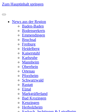
Zum Hauptinhalt springen
News aus der Region
Baden-Baden
Bodenseekreis
Emmendingen
Bruchsal
Freiburg
Heidelberg
Kaiserstuhl
Karlsruhe
Mannheim
Oberrhein
Ortenau
Pforzheim
Schwarzwald
Rastatt
Elztal
Markgräflerland
Bad Krozingen
Kenzingen
Herbolzheim
Sasbach, Jechtingen & Leiselheim