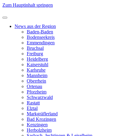
Zum Hauptinhalt springen
News aus der Region
Baden-Baden
Bodenseekreis
Emmendingen
Bruchsal
Freiburg
Heidelberg
Kaiserstuhl
Karlsruhe
Mannheim
Oberrhein
Ortenau
Pforzheim
Schwarzwald
Rastatt
Elztal
Markgräflerland
Bad Krozingen
Kenzingen
Herbolzheim
Sasbach, Jechtingen & Leiselheim