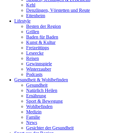
Kehl
Denzlingen, Vörstetten und Reute
Ettenheim
Lifestyle
Besten der Region
Grillen
Baden für Baden
Kunst & Kultur
Freizeittipps
Leseecke
Reisen
Gewinnspiele
Winterzauber
Podcasts
Gesundheit & Wohlbefinden
Gesundheit
Natürlich Heilen
Ernährung
Sport & Bewegung
Wohlbefinden
Medizin
Familie
News
Gesichter der Gesundheit