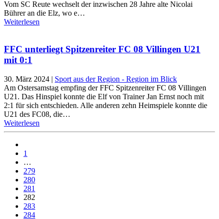
Vom SC Reute wechselt der inzwischen 28 Jahre alte Nicolai
Bührer an die Elz, wo e…
Weiterlesen
FFC unterliegt Spitzenreiter FC 08 Villingen U21
mit 0:1
30. März 2024
|
Sport aus der Region - Region im Blick
Am Ostersamstag empfing der FFC Spitzenreiter FC 08 Villingen
U21. Das Hinspiel konnte die Elf von Trainer Jan Ernst noch mit
2:1 für sich entschieden. Alle anderen zehn Heimspiele konnte die
U21 des FC08, die…
Weiterlesen
1
…
279
280
281
282
283
284