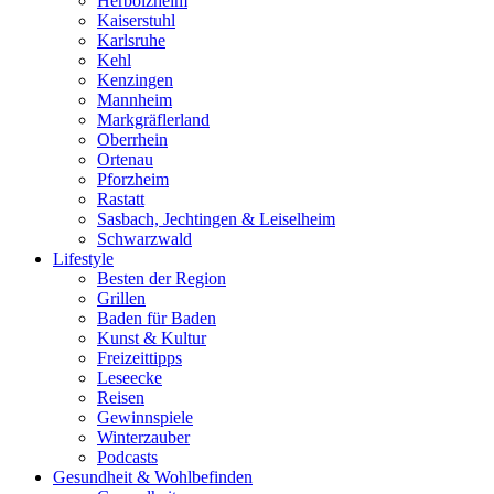
Herbolzheim
Kaiserstuhl
Karlsruhe
Kehl
Kenzingen
Mannheim
Markgräflerland
Oberrhein
Ortenau
Pforzheim
Rastatt
Sasbach, Jechtingen & Leiselheim
Schwarzwald
Lifestyle
Besten der Region
Grillen
Baden für Baden
Kunst & Kultur
Freizeittipps
Leseecke
Reisen
Gewinnspiele
Winterzauber
Podcasts
Gesundheit & Wohlbefinden