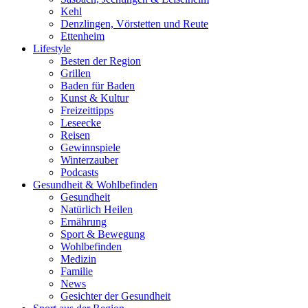
Kehl
Denzlingen, Vörstetten und Reute
Ettenheim
Lifestyle
Besten der Region
Grillen
Baden für Baden
Kunst & Kultur
Freizeittipps
Leseecke
Reisen
Gewinnspiele
Winterzauber
Podcasts
Gesundheit & Wohlbefinden
Gesundheit
Natürlich Heilen
Ernährung
Sport & Bewegung
Wohlbefinden
Medizin
Familie
News
Gesichter der Gesundheit