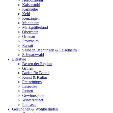
Herbolzheim
Kaiserstuhl
Karlsruhe
Kehl
Kenzingen
Mannheim
Markgräflerland
Oberrhein
Ortenau
Pforzheim
Rastatt
Sasbach, Jechtingen & Leiselheim
Schwarzwald
Lifestyle
Besten der Region
Grillen
Baden für Baden
Kunst & Kultur
Freizeittipps
Leseecke
Reisen
Gewinnspiele
Winterzauber
Podcasts
Gesundheit & Wohlbefinden