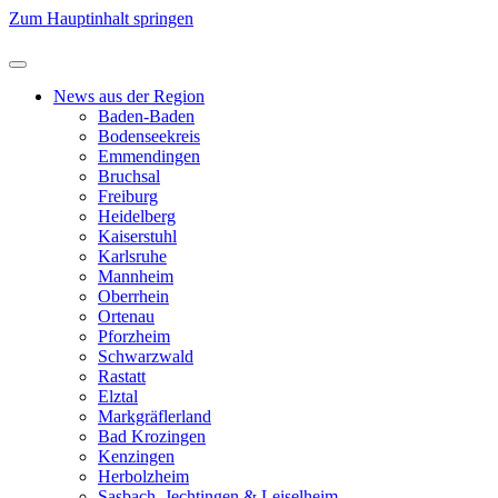
Zum Hauptinhalt springen
News aus der Region
Baden-Baden
Bodenseekreis
Emmendingen
Bruchsal
Freiburg
Heidelberg
Kaiserstuhl
Karlsruhe
Mannheim
Oberrhein
Ortenau
Pforzheim
Schwarzwald
Rastatt
Elztal
Markgräflerland
Bad Krozingen
Kenzingen
Herbolzheim
Sasbach, Jechtingen & Leiselheim