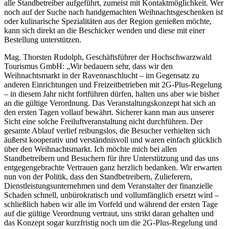
alle Standbetreiber aufgeführt, zumeist mit Kontaktmöglichkeit. Wer
noch auf der Suche nach handgemachten Weihnachtsgeschenken ist
oder kulinarische Spezialitäten aus der Region genießen möchte,
kann sich direkt an die Beschicker wenden und diese mit einer
Bestellung unterstützen.
Mag. Thorsten Rudolph, Geschäftsführer der Hochschwarzwald
Tourismus GmbH: „Wir bedauern sehr, dass wir den
Weihnachtsmarkt in der Ravennaschlucht – im Gegensatz zu
anderen Einrichtungen und Freizeitbetrieben mit 2G-Plus-Regelung
– in diesem Jahr nicht fortführen dürfen, halten uns aber wie bisher
an die gültige Verordnung. Das Veranstaltungskonzept hat sich an
den ersten Tagen vollauf bewährt. Sicherer kann man aus unserer
Sicht eine solche Freiluftveranstaltung nicht durchführen. Der
gesamte Ablauf verlief reibungslos, die Besucher verhielten sich
äußerst kooperativ und verständnisvoll und waren einfach glücklich
über den Weihnachtsmarkt. Ich möchte mich bei allen
Standbetreibern und Besuchern für ihre Unterstützung und das uns
entgegengebrachte Vertrauen ganz herzlich bedanken. Wir erwarten
nun von der Politik, dass den Standbetreibern, Zulieferern,
Dienstleistungsunternehmen und dem Veranstalter der finanzielle
Schaden schnell, unbürokratisch und vollumfänglich ersetzt wird –
schließlich haben wir alle im Vorfeld und während der ersten Tage
auf die gültige Verordnung vertraut, uns strikt daran gehalten und
das Konzept sogar kurzfristig noch um die 2G-Plus-Regelung und