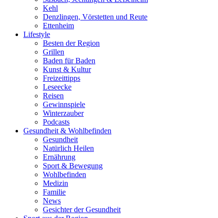
Kehl
Denzlingen, Vörstetten und Reute
Ettenheim
Lifestyle
Besten der Region
Grillen
Baden für Baden
Kunst & Kultur
Freizeittipps
Leseecke
Reisen
Gewinnspiele
Winterzauber
Podcasts
Gesundheit & Wohlbefinden
Gesundheit
Natürlich Heilen
Ernährung
Sport & Bewegung
Wohlbefinden
Medizin
Familie
News
Gesichter der Gesundheit