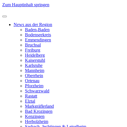
Zum Hauptinhalt springen
News aus der Region
Baden-Baden
Bodenseekreis
Emmendingen
Bruchsal
Freiburg
Heidelberg
Kaiserstuhl
Karlsruhe
Mannheim
Oberrhein
Ortenau
Pforzheim
Schwarzwald
Rastatt
Elztal
Markgräflerland
Bad Krozingen
Kenzingen
Herbolzheim
Sasbach, Jechtingen & Leiselheim