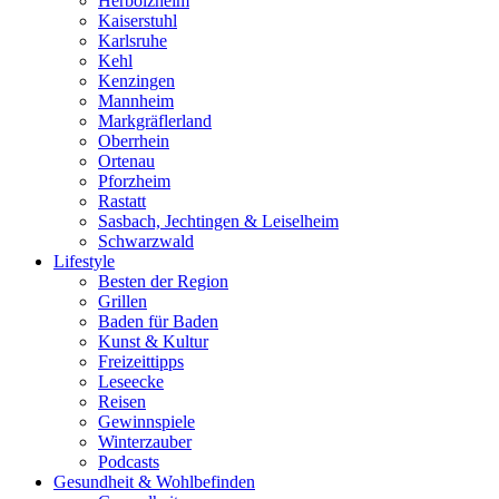
Herbolzheim
Kaiserstuhl
Karlsruhe
Kehl
Kenzingen
Mannheim
Markgräflerland
Oberrhein
Ortenau
Pforzheim
Rastatt
Sasbach, Jechtingen & Leiselheim
Schwarzwald
Lifestyle
Besten der Region
Grillen
Baden für Baden
Kunst & Kultur
Freizeittipps
Leseecke
Reisen
Gewinnspiele
Winterzauber
Podcasts
Gesundheit & Wohlbefinden