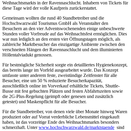
Weihnachtsmarkts in der Ravennaschlucht. Inhabern von Tickets für
diese Tage wird der volle Kaufpreis zurückerstattet.
Gemeinsam wollten die rund 40 Standbetreiber und die
Hochschwarzwald Tourismus GmbH als Veranstalter den
Besuchern an den vier Adventswochenenden einige unbeschwerte
Stunden voller Vorfreude auf das Weihnachtsfest ermöglichen. Dies
war nun lediglich an den ersten vier Öffnungstagen möglich, als
zahlreiche Marktbesucher das einzigartige Ambiente zwischen den
verschneiten Hängen der Ravennaschlucht und dem illuminierten
Höllentalviadukt genossen.
Für bestmögliche Sicherheit sorgte ein detailliertes Hygienekonzept,
das bereits lange im Vorfeld ausgearbeitet wurde. Das Konzept
umfasste unter anderem feste, zweistündige Zeitfenster für alle
Besucher, eine um 50 % reduzierte Besucherkapazität,
ausschließlich online im Vorverkauf erhältliche Tickets, Shuttle-
Busse mit fest gebuchten Plätzen und festen Abfahrtszeiten sowie
die 2G-Plus-Regelung (geimpft oder genesen und zusätzlich
getestet) und Maskenpflicht für alle Besucher.
Für die Standbetreiber, von denen viele über Monate hinweg Waren
produziert oder auf Vorrat verderbliche Lebensmittel eingekauft
haben, ist das vorzeitige Ende des Weihnachtsmarkts besonders
schmerzhaft. Unter
www.hochschwarzwald.de/marktstaende
sind