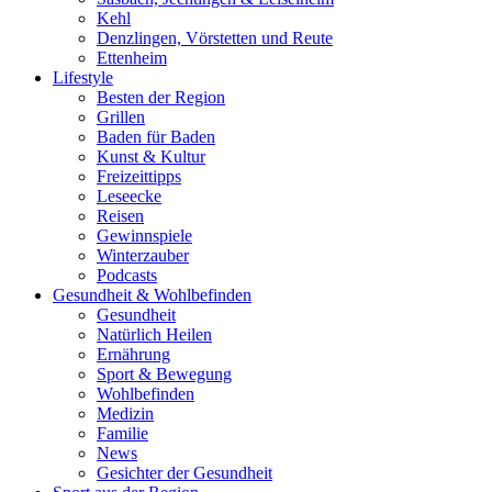
Kehl
Denzlingen, Vörstetten und Reute
Ettenheim
Lifestyle
Besten der Region
Grillen
Baden für Baden
Kunst & Kultur
Freizeittipps
Leseecke
Reisen
Gewinnspiele
Winterzauber
Podcasts
Gesundheit & Wohlbefinden
Gesundheit
Natürlich Heilen
Ernährung
Sport & Bewegung
Wohlbefinden
Medizin
Familie
News
Gesichter der Gesundheit