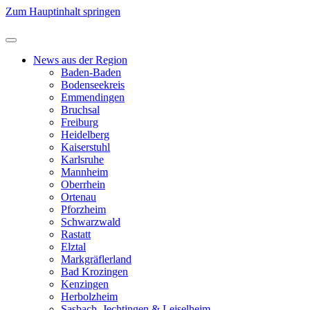
Zum Hauptinhalt springen
News aus der Region
Baden-Baden
Bodenseekreis
Emmendingen
Bruchsal
Freiburg
Heidelberg
Kaiserstuhl
Karlsruhe
Mannheim
Oberrhein
Ortenau
Pforzheim
Schwarzwald
Rastatt
Elztal
Markgräflerland
Bad Krozingen
Kenzingen
Herbolzheim
Sasbach, Jechtingen & Leiselheim