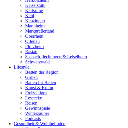
Herbolzheim
Kaiserstuhl
Karlsruhe
Kehl
Kenzingen
Mannheim
Markgräflerland
Oberrhein
Ortenau
Pforzheim
Rastatt
Sasbach, Jechtingen & Leiselheim
Schwarzwald
Lifestyle
Besten der Region
Grillen
Baden für Baden
Kunst & Kultur
Freizeittipps
Leseecke
Reisen
Gewinnspiele
Winterzauber
Podcasts
Gesundheit & Wohlbefinden