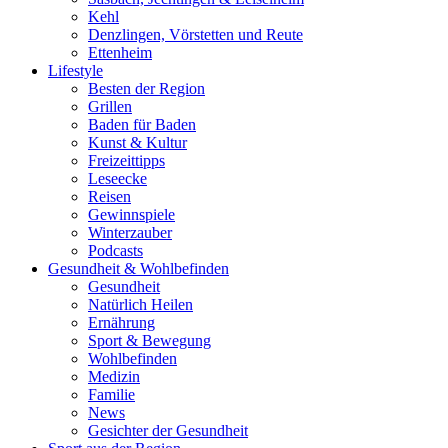
Kehl
Denzlingen, Vörstetten und Reute
Ettenheim
Lifestyle
Besten der Region
Grillen
Baden für Baden
Kunst & Kultur
Freizeittipps
Leseecke
Reisen
Gewinnspiele
Winterzauber
Podcasts
Gesundheit & Wohlbefinden
Gesundheit
Natürlich Heilen
Ernährung
Sport & Bewegung
Wohlbefinden
Medizin
Familie
News
Gesichter der Gesundheit