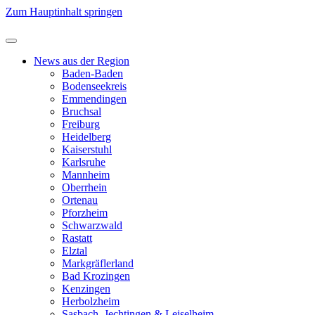
Zum Hauptinhalt springen
News aus der Region
Baden-Baden
Bodenseekreis
Emmendingen
Bruchsal
Freiburg
Heidelberg
Kaiserstuhl
Karlsruhe
Mannheim
Oberrhein
Ortenau
Pforzheim
Schwarzwald
Rastatt
Elztal
Markgräflerland
Bad Krozingen
Kenzingen
Herbolzheim
Sasbach, Jechtingen & Leiselheim