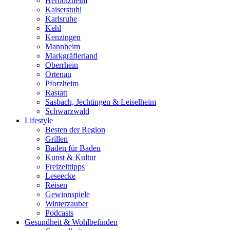
Herbolzheim
Kaiserstuhl
Karlsruhe
Kehl
Kenzingen
Mannheim
Markgräflerland
Oberrhein
Ortenau
Pforzheim
Rastatt
Sasbach, Jechtingen & Leiselheim
Schwarzwald
Lifestyle
Besten der Region
Grillen
Baden für Baden
Kunst & Kultur
Freizeittipps
Leseecke
Reisen
Gewinnspiele
Winterzauber
Podcasts
Gesundheit & Wohlbefinden