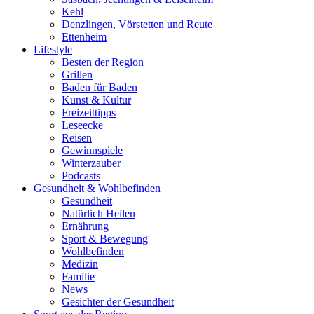
Kehl
Denzlingen, Vörstetten und Reute
Ettenheim
Lifestyle
Besten der Region
Grillen
Baden für Baden
Kunst & Kultur
Freizeittipps
Leseecke
Reisen
Gewinnspiele
Winterzauber
Podcasts
Gesundheit & Wohlbefinden
Gesundheit
Natürlich Heilen
Ernährung
Sport & Bewegung
Wohlbefinden
Medizin
Familie
News
Gesichter der Gesundheit