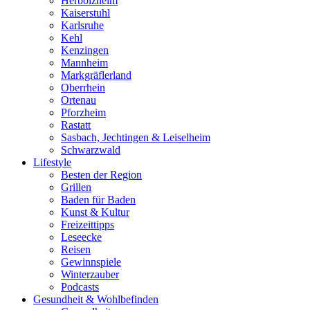
Herbolzheim
Kaiserstuhl
Karlsruhe
Kehl
Kenzingen
Mannheim
Markgräflerland
Oberrhein
Ortenau
Pforzheim
Rastatt
Sasbach, Jechtingen & Leiselheim
Schwarzwald
Lifestyle
Besten der Region
Grillen
Baden für Baden
Kunst & Kultur
Freizeittipps
Leseecke
Reisen
Gewinnspiele
Winterzauber
Podcasts
Gesundheit & Wohlbefinden