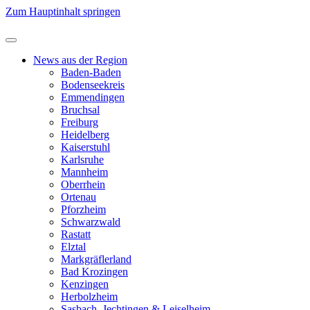
Zum Hauptinhalt springen
News aus der Region
Baden-Baden
Bodenseekreis
Emmendingen
Bruchsal
Freiburg
Heidelberg
Kaiserstuhl
Karlsruhe
Mannheim
Oberrhein
Ortenau
Pforzheim
Schwarzwald
Rastatt
Elztal
Markgräflerland
Bad Krozingen
Kenzingen
Herbolzheim
Sasbach, Jechtingen & Leiselheim