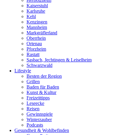
Herbolzheim
Kaiserstuhl
Karlsruhe
Kehl
Kenzingen
Mannheim
Markgräflerland
Oberrhein
Ortenau
Pforzheim
Rastatt
Sasbach, Jechtingen & Leiselheim
Schwarzwald
Lifestyle
Besten der Region
Grillen
Baden für Baden
Kunst & Kultur
Freizeittipps
Leseecke
Reisen
Gewinnspiele
Winterzauber
Podcasts
Gesundheit & Wohlbefinden