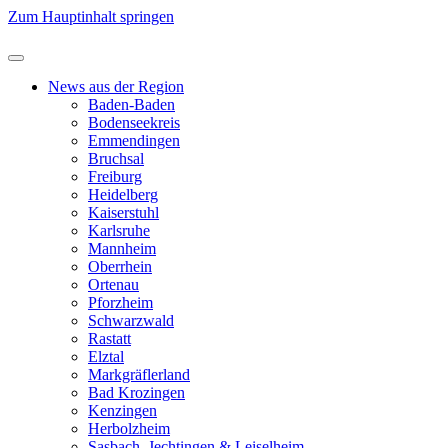
Zum Hauptinhalt springen
News aus der Region
Baden-Baden
Bodenseekreis
Emmendingen
Bruchsal
Freiburg
Heidelberg
Kaiserstuhl
Karlsruhe
Mannheim
Oberrhein
Ortenau
Pforzheim
Schwarzwald
Rastatt
Elztal
Markgräflerland
Bad Krozingen
Kenzingen
Herbolzheim
Sasbach, Jechtingen & Leiselheim