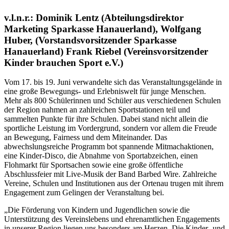
v.l.n.r.: Dominik Lentz (Abteilungsdirektor
Marketing Sparkasse Hanauerland), Wolfgang
Huber, (Vorstandsvorsitzender Sparkasse
Hanauerland) Frank Riebel (Vereinsvorsitzender
Kinder brauchen Sport e.V.)
Vom 17. bis 19. Juni verwandelte sich das Veranstaltungsgelände in
eine große Bewegungs- und Erlebniswelt für junge Menschen.
Mehr als 800 Schülerinnen und Schüler aus verschiedenen Schulen
der Region nahmen an zahlreichen Sportstationen teil und
sammelten Punkte für ihre Schulen. Dabei stand nicht allein die
sportliche Leistung im Vordergrund, sondern vor allem die Freude
an Bewegung, Fairness und dem Miteinander. Das
abwechslungsreiche Programm bot spannende Mitmachaktionen,
eine Kinder-Disco, die Abnahme von Sportabzeichen, einen
Flohmarkt für Sportsachen sowie eine große öffentliche
Abschlussfeier mit Live-Musik der Band Barbed Wire. Zahlreiche
Vereine, Schulen und Institutionen aus der Ortenau trugen mit ihrem
Engagement zum Gelingen der Veranstaltung bei.
„Die Förderung von Kindern und Jugendlichen sowie die
Unterstützung des Vereinslebens und ehrenamtlichen Engagements
in unserer Region liegen uns besonders am Herzen. Die Kinder- und