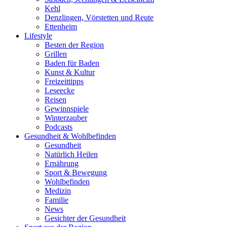
Kehl
Denzlingen, Vörstetten und Reute
Ettenheim
Lifestyle
Besten der Region
Grillen
Baden für Baden
Kunst & Kultur
Freizeittipps
Leseecke
Reisen
Gewinnspiele
Winterzauber
Podcasts
Gesundheit & Wohlbefinden
Gesundheit
Natürlich Heilen
Ernährung
Sport & Bewegung
Wohlbefinden
Medizin
Familie
News
Gesichter der Gesundheit