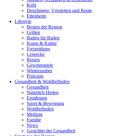
Kehl
Denzlingen, Vörstetten und Reute
Ettenheim
Lifestyle
Besten der Region
Grillen
Baden für Baden
Kunst & Kultur
Freizeittipps
Leseecke
Reisen
Gewinnspiele
Winterzauber
Podcasts
Gesundheit & Wohlbefinden
Gesundheit
Natürlich Heilen
Ernährung
Sport & Bewegung
Wohlbefinden
Medizin
Familie
News
Gesichter der Gesundheit