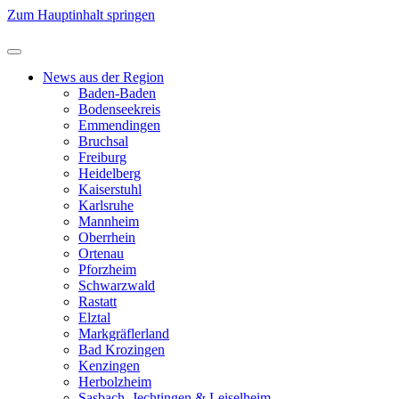
Zum Hauptinhalt springen
News aus der Region
Baden-Baden
Bodenseekreis
Emmendingen
Bruchsal
Freiburg
Heidelberg
Kaiserstuhl
Karlsruhe
Mannheim
Oberrhein
Ortenau
Pforzheim
Schwarzwald
Rastatt
Elztal
Markgräflerland
Bad Krozingen
Kenzingen
Herbolzheim
Sasbach, Jechtingen & Leiselheim