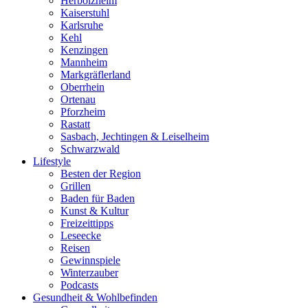
Herbolzheim
Kaiserstuhl
Karlsruhe
Kehl
Kenzingen
Mannheim
Markgräflerland
Oberrhein
Ortenau
Pforzheim
Rastatt
Sasbach, Jechtingen & Leiselheim
Schwarzwald
Lifestyle
Besten der Region
Grillen
Baden für Baden
Kunst & Kultur
Freizeittipps
Leseecke
Reisen
Gewinnspiele
Winterzauber
Podcasts
Gesundheit & Wohlbefinden