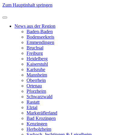
Zum Hauptinhalt springen
News aus der Region
Baden-Baden
Bodenseekreis
Emmendingen
Bruchsal
Freiburg
Heidelberg
Kaiserstuhl
Karlsruhe
Mannheim
Oberrhein
Ortenau
Pforzheim
Schwarzwald
Rastatt
Elztal
Markgräflerland
Bad Krozingen
Kenzingen
Herbolzheim
Sasbach, Jechtingen & Leiselheim