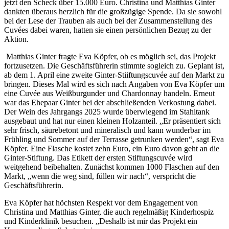
jetzt den Scheck über 15.000 Euro. Christina und Matthias Ginter
dankten überaus herzlich für die großzügige Spende. Da sie sowohl
bei der Lese der Trauben als auch bei der Zusammenstellung des
Cuvées dabei waren, hatten sie einen persönlichen Bezug zu der
Aktion.
Matthias Ginter fragte Eva Köpfer, ob es möglich sei, das Projekt
fortzusetzen. Die Geschäftsführerin stimmte sogleich zu. Geplant ist,
ab dem 1. April eine zweite Ginter-Stiiftungscuvée auf den Markt zu
bringen. Dieses Mal wird es sich nach Angaben von Eva Köpfer um
eine Cuvée aus Weißburgunder und Chardonnay handeln. Erneut
war das Ehepaar Ginter bei der abschließenden Verkostung dabei.
Der Wein des Jahrgangs 2025 wurde überwiegend im Stahltank
ausgebaut und hat nur einen kleinen Holzanteil. „Er präsentiert sich
sehr frisch, säurebetont und mineralisch und kann wunderbar im
Frühling und Sommer auf der Terrasse getrunken werden“, sagt Eva
Köpfer. Eine Flasche kostet zehn Euro, ein Euro davon geht an die
Ginter-Stiftung. Das Etikett der ersten Stiftungscuvée wird
weitgehend beibehalten. Zunächst kommen 1000 Flaschen auf den
Markt, „wenn die weg sind, füllen wir nach“, verspricht die
Geschäftsführerin.
Eva Köpfer hat höchsten Respekt vor dem Engagement von
Christina und Matthias Ginter, die auch regelmäßig Kinderhospiz
und Kinderklinik besuchen. „Deshalb ist mir das Projekt ein