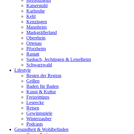
Herbolzheim
Kaiserstuhl
Karlsruhe
Kehl
Kenzingen
Mannheim
Markgräflerland
Oberrhein
Ortenau
Pforzheim
Rastatt
Sasbach, Jechtingen & Leiselheim
Schwarzwald
Lifestyle
Besten der Region
Grillen
Baden für Baden
Kunst & Kultur
Freizeittipps
Leseecke
Reisen
Gewinnspiele
Winterzauber
Podcasts
Gesundheit & Wohlbefinden