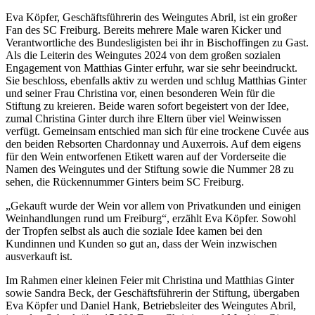
Eva Köpfer, Geschäftsführerin des Weingutes Abril, ist ein großer
Fan des SC Freiburg. Bereits mehrere Male waren Kicker und
Verantwortliche des Bundesligisten bei ihr in Bischoffingen zu Gast.
Als die Leiterin des Weingutes 2024 von dem großen sozialen
Engagement von Matthias Ginter erfuhr, war sie sehr beeindruckt.
Sie beschloss, ebenfalls aktiv zu werden und schlug Matthias Ginter
und seiner Frau Christina vor, einen besonderen Wein für die
Stiftung zu kreieren. Beide waren sofort begeistert von der Idee,
zumal Christina Ginter durch ihre Eltern über viel Weinwissen
verfügt. Gemeinsam entschied man sich für eine trockene Cuvée aus
den beiden Rebsorten Chardonnay und Auxerrois. Auf dem eigens
für den Wein entworfenen Etikett waren auf der Vorderseite die
Namen des Weingutes und der Stiftung sowie die Nummer 28 zu
sehen, die Rückennummer Ginters beim SC Freiburg.
„Gekauft wurde der Wein vor allem von Privatkunden und einigen
Weinhandlungen rund um Freiburg“, erzählt Eva Köpfer. Sowohl
der Tropfen selbst als auch die soziale Idee kamen bei den
Kundinnen und Kunden so gut an, dass der Wein inzwischen
ausverkauft ist.
Im Rahmen einer kleinen Feier mit Christina und Matthias Ginter
sowie Sandra Beck, der Geschäftsführerin der Stiftung, übergaben
Eva Köpfer und Daniel Hank, Betriebsleiter des Weingutes Abril,