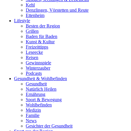
Kehl
Denzlingen, Vörstetten und Reute
Ettenheim
Lifestyle
Besten der Region
Grillen
Baden für Baden
Kunst & Kultur
Freizeittipps
Leseecke
Reisen
Gewinnspiele
Winterzauber
Podcasts
Gesundheit & Wohlbefinden
Gesundheit
Natürlich Heilen
Ernährung
Sport & Bewegung
Wohlbefinden
Medizin
Familie
News
Gesichter der Gesundheit