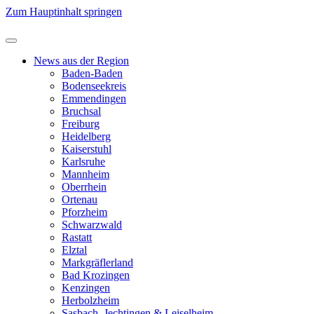
Zum Hauptinhalt springen
News aus der Region
Baden-Baden
Bodenseekreis
Emmendingen
Bruchsal
Freiburg
Heidelberg
Kaiserstuhl
Karlsruhe
Mannheim
Oberrhein
Ortenau
Pforzheim
Schwarzwald
Rastatt
Elztal
Markgräflerland
Bad Krozingen
Kenzingen
Herbolzheim
Sasbach, Jechtingen & Leiselheim