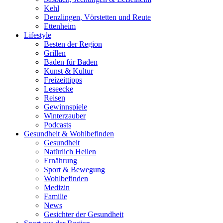
Kehl
Denzlingen, Vörstetten und Reute
Ettenheim
Lifestyle
Besten der Region
Grillen
Baden für Baden
Kunst & Kultur
Freizeittipps
Leseecke
Reisen
Gewinnspiele
Winterzauber
Podcasts
Gesundheit & Wohlbefinden
Gesundheit
Natürlich Heilen
Ernährung
Sport & Bewegung
Wohlbefinden
Medizin
Familie
News
Gesichter der Gesundheit