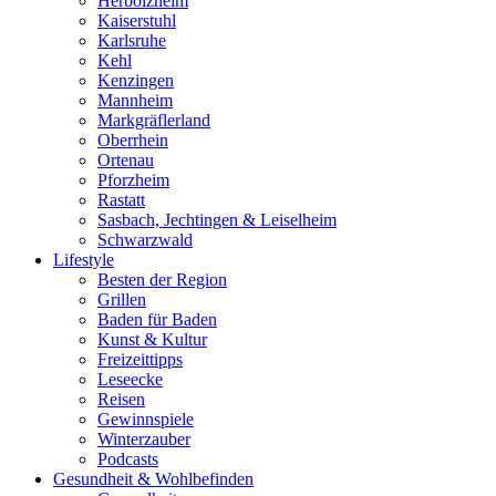
Herbolzheim
Kaiserstuhl
Karlsruhe
Kehl
Kenzingen
Mannheim
Markgräflerland
Oberrhein
Ortenau
Pforzheim
Rastatt
Sasbach, Jechtingen & Leiselheim
Schwarzwald
Lifestyle
Besten der Region
Grillen
Baden für Baden
Kunst & Kultur
Freizeittipps
Leseecke
Reisen
Gewinnspiele
Winterzauber
Podcasts
Gesundheit & Wohlbefinden