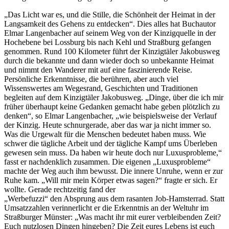
„Das Licht war es, und die Stille, die Schönheit der Heimat in der
Langsamkeit des Gehens zu entdecken“. Dies alles hat Buchautor
Elmar Langenbacher auf seinem Weg von der Kinzigquelle in der
Hochebene bei Lossburg bis nach Kehl und Straßburg gefangen
genommen. Rund 100 Kilometer führt der Kinzigtäler Jakobusweg
durch die bekannte und dann wieder doch so unbekannte Heimat
und nimmt den Wanderer mit auf eine faszinierende Reise.
Persönliche Erkenntnisse, die berühren, aber auch viel
Wissenswertes am Wegesrand, Geschichten und Traditionen
begleiten auf dem Kinzigtäler Jakobusweg. „Dinge, über die ich mir
früher überhaupt keine Gedanken gemacht habe geben plötzlich zu
denken“, so Elmar Langenbacher, „wie beispielsweise der Verlauf
der Kinzig. Heute schnurgerade, aber das war ja nicht immer so.
Was die Urgewalt für die Menschen bedeutet haben muss. Wie
schwer die tägliche Arbeit und der tägliche Kampf ums Überleben
gewesen sein muss. Da haben wir heute doch nur Luxusprobleme,“
fasst er nachdenklich zusammen. Die eigenen „Luxusprobleme“
machte der Weg auch ihm bewusst. Die innere Unruhe, wenn er zur
Ruhe kam. „Will mir mein Körper etwas sagen?“ fragte er sich. Er
wollte. Gerade rechtzeitig fand der
„Werbefuzzi“ den Absprung aus dem rasanten Job-Hamsterrad. Statt
Umsatzzahlen verinnerlicht er die Erkenntnis an der Weltuhr im
Straßburger Münster: „Was macht ihr mit eurer verbleibenden Zeit?
Euch nutzlosen Dingen hingeben? Die Zeit eures Lebens ist euch