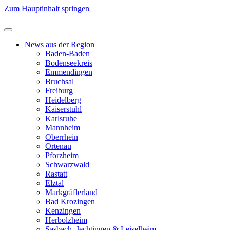
Zum Hauptinhalt springen
News aus der Region
Baden-Baden
Bodenseekreis
Emmendingen
Bruchsal
Freiburg
Heidelberg
Kaiserstuhl
Karlsruhe
Mannheim
Oberrhein
Ortenau
Pforzheim
Schwarzwald
Rastatt
Elztal
Markgräflerland
Bad Krozingen
Kenzingen
Herbolzheim
Sasbach, Jechtingen & Leiselheim