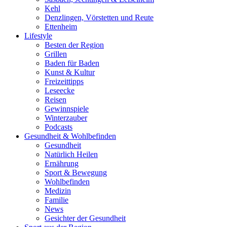
Kehl
Denzlingen, Vörstetten und Reute
Ettenheim
Lifestyle
Besten der Region
Grillen
Baden für Baden
Kunst & Kultur
Freizeittipps
Leseecke
Reisen
Gewinnspiele
Winterzauber
Podcasts
Gesundheit & Wohlbefinden
Gesundheit
Natürlich Heilen
Ernährung
Sport & Bewegung
Wohlbefinden
Medizin
Familie
News
Gesichter der Gesundheit