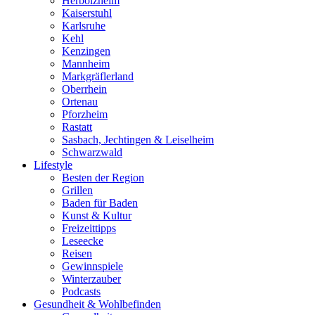
Herbolzheim
Kaiserstuhl
Karlsruhe
Kehl
Kenzingen
Mannheim
Markgräflerland
Oberrhein
Ortenau
Pforzheim
Rastatt
Sasbach, Jechtingen & Leiselheim
Schwarzwald
Lifestyle
Besten der Region
Grillen
Baden für Baden
Kunst & Kultur
Freizeittipps
Leseecke
Reisen
Gewinnspiele
Winterzauber
Podcasts
Gesundheit & Wohlbefinden