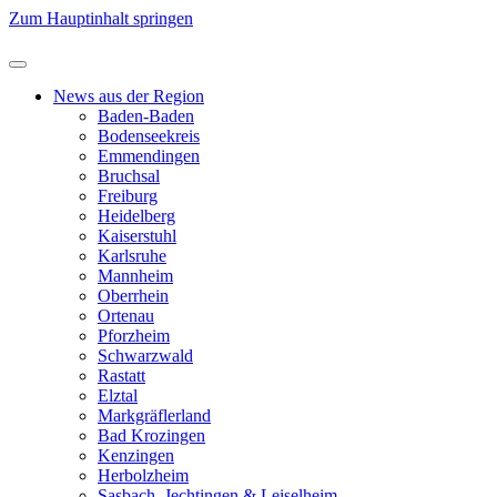
Zum Hauptinhalt springen
News aus der Region
Baden-Baden
Bodenseekreis
Emmendingen
Bruchsal
Freiburg
Heidelberg
Kaiserstuhl
Karlsruhe
Mannheim
Oberrhein
Ortenau
Pforzheim
Schwarzwald
Rastatt
Elztal
Markgräflerland
Bad Krozingen
Kenzingen
Herbolzheim
Sasbach, Jechtingen & Leiselheim