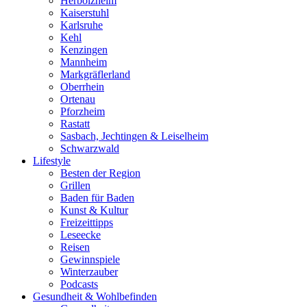
Herbolzheim
Kaiserstuhl
Karlsruhe
Kehl
Kenzingen
Mannheim
Markgräflerland
Oberrhein
Ortenau
Pforzheim
Rastatt
Sasbach, Jechtingen & Leiselheim
Schwarzwald
Lifestyle
Besten der Region
Grillen
Baden für Baden
Kunst & Kultur
Freizeittipps
Leseecke
Reisen
Gewinnspiele
Winterzauber
Podcasts
Gesundheit & Wohlbefinden