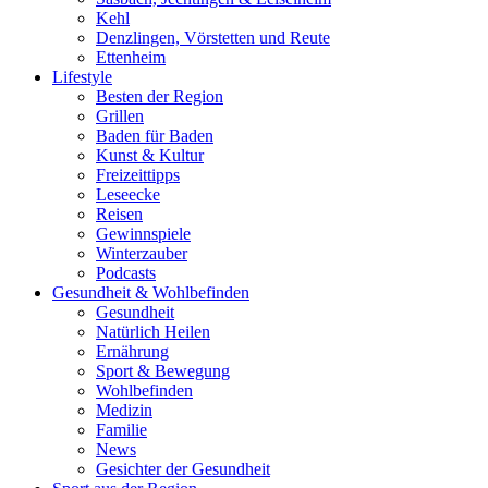
Kehl
Denzlingen, Vörstetten und Reute
Ettenheim
Lifestyle
Besten der Region
Grillen
Baden für Baden
Kunst & Kultur
Freizeittipps
Leseecke
Reisen
Gewinnspiele
Winterzauber
Podcasts
Gesundheit & Wohlbefinden
Gesundheit
Natürlich Heilen
Ernährung
Sport & Bewegung
Wohlbefinden
Medizin
Familie
News
Gesichter der Gesundheit