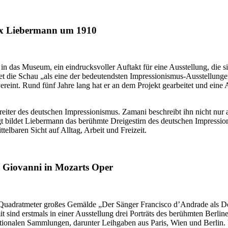
ax Liebermann um 1910
 das Museum, ein eindrucksvoller Auftakt für eine Ausstellung, die s
et die Schau „als eine der bedeutendsten Impressionismus-Ausstellungen
eint. Rund fünf Jahre lang hat er an dem Projekt gearbeitet und eine Aus
iter des deutschen Impressionismus. Zamani beschreibt ihn nicht nur 
gt bildet Liebermann das berühmte Dreigestirn des deutschen Impressi
telbaren Sicht auf Alltag, Arbeit und Freizeit.
n Giovanni in Mozarts Oper
 Quadratmeter großes Gemälde „Der Sänger Francisco d’Andrade als D
 sind erstmals in einer Ausstellung drei Porträts des berühmten Berl
ationalen Sammlungen, darunter Leihgaben aus Paris, Wien und Berlin. 