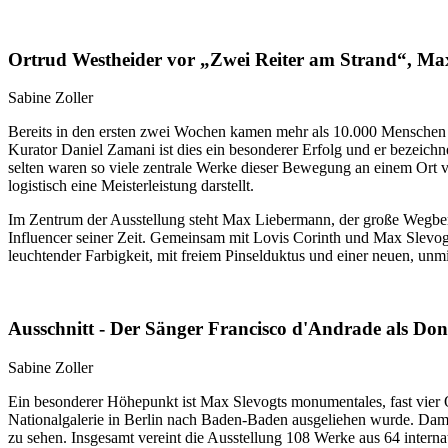
Ortrud Westheider vor „Zwei Reiter am Strand“, M
Sabine Zoller
Bereits in den ersten zwei Wochen kamen mehr als 10.000 Menschen in
Kurator Daniel Zamani ist dies ein besonderer Erfolg und er bezeichn
selten waren so viele zentrale Werke dieser Bewegung an einem Ort ver
logistisch eine Meisterleistung darstellt.
Im Zentrum der Ausstellung steht Max Liebermann, der große Wegbere
Influencer seiner Zeit. Gemeinsam mit Lovis Corinth und Max Slevo
leuchtender Farbigkeit, mit freiem Pinselduktus und einer neuen, unmit
Ausschnitt - Der Sänger Francisco d'Andrade als Do
Sabine Zoller
Ein besonderer Höhepunkt ist Max Slevogts monumentales, fast vier
Nationalgalerie in Berlin nach Baden-Baden ausgeliehen wurde. Damit
zu sehen. Insgesamt vereint die Ausstellung 108 Werke aus 64 intern