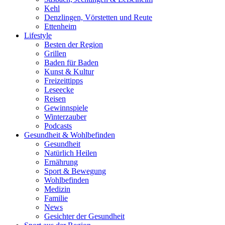
Kehl
Denzlingen, Vörstetten und Reute
Ettenheim
Lifestyle
Besten der Region
Grillen
Baden für Baden
Kunst & Kultur
Freizeittipps
Leseecke
Reisen
Gewinnspiele
Winterzauber
Podcasts
Gesundheit & Wohlbefinden
Gesundheit
Natürlich Heilen
Ernährung
Sport & Bewegung
Wohlbefinden
Medizin
Familie
News
Gesichter der Gesundheit