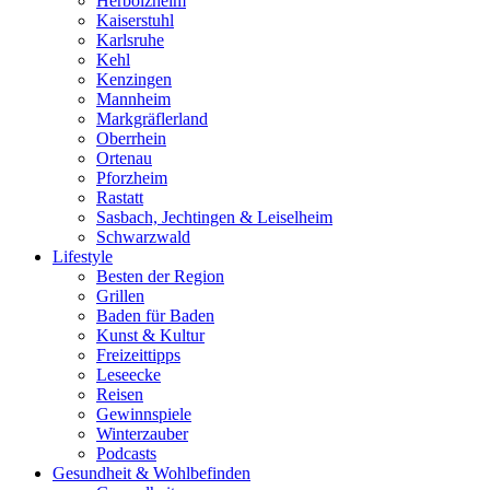
Herbolzheim
Kaiserstuhl
Karlsruhe
Kehl
Kenzingen
Mannheim
Markgräflerland
Oberrhein
Ortenau
Pforzheim
Rastatt
Sasbach, Jechtingen & Leiselheim
Schwarzwald
Lifestyle
Besten der Region
Grillen
Baden für Baden
Kunst & Kultur
Freizeittipps
Leseecke
Reisen
Gewinnspiele
Winterzauber
Podcasts
Gesundheit & Wohlbefinden