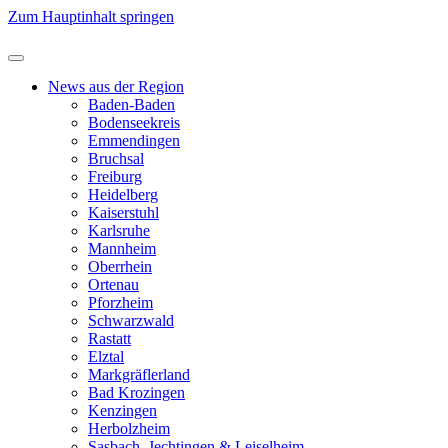
Zum Hauptinhalt springen
News aus der Region
Baden-Baden
Bodenseekreis
Emmendingen
Bruchsal
Freiburg
Heidelberg
Kaiserstuhl
Karlsruhe
Mannheim
Oberrhein
Ortenau
Pforzheim
Schwarzwald
Rastatt
Elztal
Markgräflerland
Bad Krozingen
Kenzingen
Herbolzheim
Sasbach, Jechtingen & Leiselheim