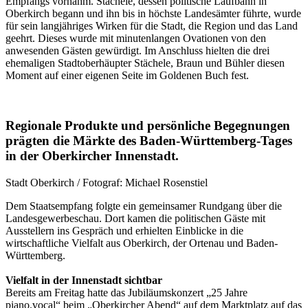
Empfangs vornahm. Stächele, dessen politische Laufbahn in
Oberkirch begann und ihn bis in höchste Landesämter führte, wurde
für sein langjähriges Wirken für die Stadt, die Region und das Land
geehrt. Dieses wurde mit minutenlangen Ovationen von den
anwesenden Gästen gewürdigt. Im Anschluss hielten die drei
ehemaligen Stadtoberhäupter Stächele, Braun und Bühler diesen
Moment auf einer eigenen Seite im Goldenen Buch fest.
Regionale Produkte und persönliche Begegnungen
prägten die Märkte des Baden-Württemberg-Tages
in der Oberkircher Innenstadt.
Stadt Oberkirch / Fotograf: Michael Rosenstiel
Dem Staatsempfang folgte ein gemeinsamer Rundgang über die
Landesgewerbeschau. Dort kamen die politischen Gäste mit
Ausstellern ins Gespräch und erhielten Einblicke in die
wirtschaftliche Vielfalt aus Oberkirch, der Ortenau und Baden-
Württemberg.
Vielfalt in der Innenstadt sichtbar
Bereits am Freitag hatte das Jubiläumskonzert „25 Jahre
piano.vocal“ beim „Oberkircher Abend“ auf dem Marktplatz auf das