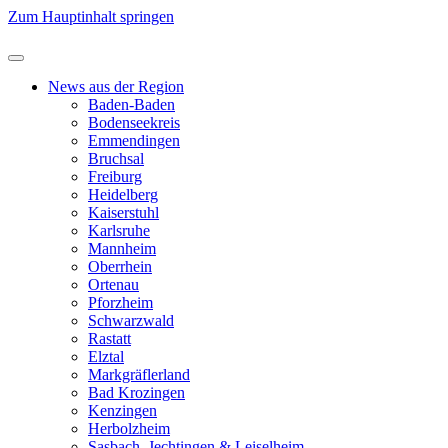
Zum Hauptinhalt springen
News aus der Region
Baden-Baden
Bodenseekreis
Emmendingen
Bruchsal
Freiburg
Heidelberg
Kaiserstuhl
Karlsruhe
Mannheim
Oberrhein
Ortenau
Pforzheim
Schwarzwald
Rastatt
Elztal
Markgräflerland
Bad Krozingen
Kenzingen
Herbolzheim
Sasbach, Jechtingen & Leiselheim