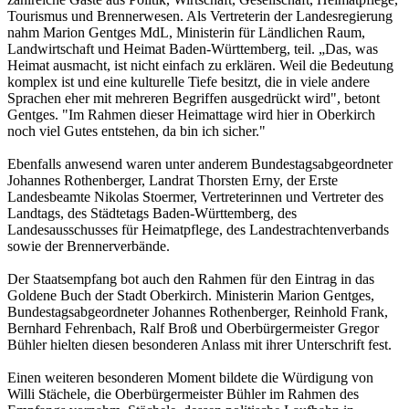
Tourismus und Brennerwesen. Als Vertreterin der Landesregierung
nahm Marion Gentges MdL, Ministerin für Ländlichen Raum,
Landwirtschaft und Heimat Baden-Württemberg, teil. „Das, was
Heimat ausmacht, ist nicht einfach zu erklären. Weil die Bedeutung
komplex ist und eine kulturelle Tiefe besitzt, die in viele andere
Sprachen eher mit mehreren Begriffen ausgedrückt wird", betont
Gentges. "Im Rahmen dieser Heimattage wird hier in Oberkirch
noch viel Gutes entstehen, da bin ich sicher."
Ebenfalls anwesend waren unter anderem Bundestagsabgeordneter
Johannes Rothenberger, Landrat Thorsten Erny, der Erste
Landesbeamte Nikolas Stoermer, Vertreterinnen und Vertreter des
Landtags, des Städtetags Baden-Württemberg, des
Landesausschusses für Heimatpflege, des Landestrachtenverbands
sowie der Brennerverbände.
Der Staatsempfang bot auch den Rahmen für den Eintrag in das
Goldene Buch der Stadt Oberkirch. Ministerin Marion Gentges,
Bundestagsabgeordneter Johannes Rothenberger, Reinhold Frank,
Bernhard Fehrenbach, Ralf Broß und Oberbürgermeister Gregor
Bühler hielten diesen besonderen Anlass mit ihrer Unterschrift fest.
Einen weiteren besonderen Moment bildete die Würdigung von
Willi Stächele, die Oberbürgermeister Bühler im Rahmen des