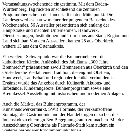
Veranstaltungswochenende eingestimmt. Mit dem Baden-
Württemberg-Tag rückten anschließend die zentralen
Programmbereiche in der Innenstadt in den Mittelpunkt: Die
Landesgewerbeschau war einer der prägenden Bausteine des
Wochenendes. 56 Aussteller präsentierten sich entlang der
Hauptstraße und machten Unternehmen, Handwerk,
Dienstleistungen, Institutionen und Tourismus aus Stadt, Region und
Land sichtbar. Von den Ausstellern kamen 25 aus Oberkirch,
weitere 13 aus dem Ortenaukreis.
Ein weiterer Schwerpunkt war die Brennermeile vor der
katholischen Kirche. Anlässlich des Jubiläums „300 Jahre
Brennrecht“ präsentierten zwölf Brennereien aus Oberkirch und den
Ortsteilen die Vielfalt einer Tradition, die eng mit Obstbau,
Handwerk, Landschaft und regionaler Identität verbunden ist.
Ergänzt wurde das Angebot durch Kulinarik, Aktions- und
Infostände, Kinderangebote, Bühnenprogramm sowie eine
Brennkessel-Ausstellung mit historischen und modernen Anlagen.
Auch die Märkte, das Bühnenprogramm, der
Kunsthandwerkermarkt, SWR-Formate, der verkaufsoffene
Sonntag, die Gastronomie und der Handel trugen dazu bei, die
Innenstadt zu einem großen Begegnungsraum zu machen. Mit der
Auszeichnung Oberkirchs als Fairtrade-Stadt kam zudem ein
weiterer besonderer Programmpunkt hinzu.