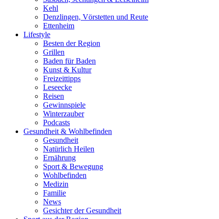
Kehl
Denzlingen, Vörstetten und Reute
Ettenheim
Lifestyle
Besten der Region
Grillen
Baden für Baden
Kunst & Kultur
Freizeittipps
Leseecke
Reisen
Gewinnspiele
Winterzauber
Podcasts
Gesundheit & Wohlbefinden
Gesundheit
Natürlich Heilen
Ernährung
Sport & Bewegung
Wohlbefinden
Medizin
Familie
News
Gesichter der Gesundheit