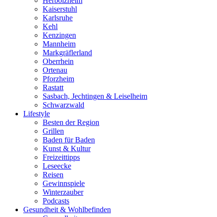
Herbolzheim
Kaiserstuhl
Karlsruhe
Kehl
Kenzingen
Mannheim
Markgräflerland
Oberrhein
Ortenau
Pforzheim
Rastatt
Sasbach, Jechtingen & Leiselheim
Schwarzwald
Lifestyle
Besten der Region
Grillen
Baden für Baden
Kunst & Kultur
Freizeittipps
Leseecke
Reisen
Gewinnspiele
Winterzauber
Podcasts
Gesundheit & Wohlbefinden