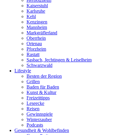
Herbolzheim
Kaiserstuhl
Karlsruhe
Kehl
Kenzingen
Mannheim
Markgräflerland
Oberrhein
Ortenau
Pforzheim
Rastatt
Sasbach, Jechtingen & Leiselheim
Schwarzwald
Lifestyle
Besten der Region
Grillen
Baden für Baden
Kunst & Kultur
Freizeittipps
Leseecke
Reisen
Gewinnspiele
Winterzauber
Podcasts
Gesundheit & Wohlbefinden