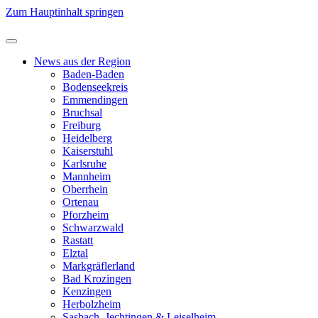
Zum Hauptinhalt springen
News aus der Region
Baden-Baden
Bodenseekreis
Emmendingen
Bruchsal
Freiburg
Heidelberg
Kaiserstuhl
Karlsruhe
Mannheim
Oberrhein
Ortenau
Pforzheim
Schwarzwald
Rastatt
Elztal
Markgräflerland
Bad Krozingen
Kenzingen
Herbolzheim
Sasbach, Jechtingen & Leiselheim