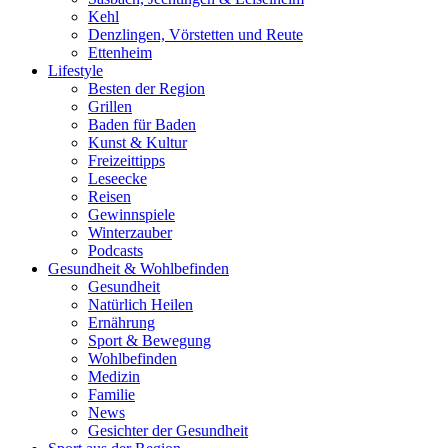
Kehl
Denzlingen, Vörstetten und Reute
Ettenheim
Lifestyle
Besten der Region
Grillen
Baden für Baden
Kunst & Kultur
Freizeittipps
Leseecke
Reisen
Gewinnspiele
Winterzauber
Podcasts
Gesundheit & Wohlbefinden
Gesundheit
Natürlich Heilen
Ernährung
Sport & Bewegung
Wohlbefinden
Medizin
Familie
News
Gesichter der Gesundheit