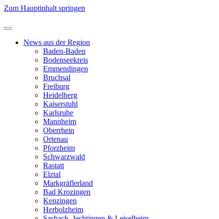
Zum Hauptinhalt springen
News aus der Region
Baden-Baden
Bodenseekreis
Emmendingen
Bruchsal
Freiburg
Heidelberg
Kaiserstuhl
Karlsruhe
Mannheim
Oberrhein
Ortenau
Pforzheim
Schwarzwald
Rastatt
Elztal
Markgräflerland
Bad Krozingen
Kenzingen
Herbolzheim
Sasbach, Jechtingen & Leiselheim