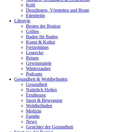
Kehl
Denzlingen, Vörstetten und Reute
Ettenheim
Lifestyle
Besten der Region
Grillen
Baden für Baden
Kunst & Kultur
Freizeittipps
Leseecke
Reisen
Gewinnspiele
Winterzauber
Podcasts
Gesundheit & Wohlbefinden
Gesundheit
Natürlich Heilen
Ernährung
Sport & Bewegung
Wohlbefinden
Medizin
Familie
News
Gesichter der Gesundheit