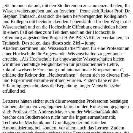
„Sie brennen darauf, mit den Studierenden zusammenzuarbeiten, Ihr
Wissen weiterzugeben und zu forschen“, freute sich Rektor Prof. Dr.
Stephan Trahasch, dass sich die neun hervorragenden Kolleginnen
und Kollegen mit beeindruckenden Lebensläufen für den Weg in die
Wissenschaft und an die Hochschule Offenburg entschieden haben.
In einem Fall sei dies zum Teil dem auch an der Hochschule
Offenburg angesiedelten Projekt HaW-PROAKtif zu verdanken, so
Trahasch. Das zeige, dass dieses sein Ziel – junge
Akademiker*innen und Wissenschaftler*innen für eine Professur an
einer Hochschule für Angewandte Wissenschaften zu gewinnen –
erreiche. „Als Hochschule für angewandte Wissenschaften bieten
wir ihnen vielfältige Möglichkeiten für praxisorientierte Lehre,
zukunftsweisende Forschung und internationale Kooperationen“,
erklärte der Rektor den „Neuberufenen“, denen sich so diverse Frei-
und Experimentierräume eröffnen würden. Zudem habe er die
Erfahrung gemacht, dass die Begleitung junger Menschen sehr
erfüllend sei.
Letzteres hätten sicher auch die anwesenden Professoren bestätigen
können, die in den vergangenen Jahren in den Ruhestand gegangen
sind: Professor Dr. Andreas Mayer von der Wirtschaftsfakultät
brachte den Studierenden nicht nur die Ingenieurmathematik,
Technische Mechanik und Grundlagen der industriellen
Automatisierung bei, sondern vor allem auch das Lernen. Zudem