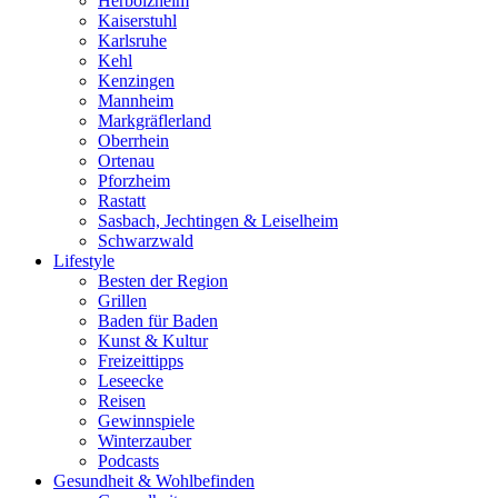
Herbolzheim
Kaiserstuhl
Karlsruhe
Kehl
Kenzingen
Mannheim
Markgräflerland
Oberrhein
Ortenau
Pforzheim
Rastatt
Sasbach, Jechtingen & Leiselheim
Schwarzwald
Lifestyle
Besten der Region
Grillen
Baden für Baden
Kunst & Kultur
Freizeittipps
Leseecke
Reisen
Gewinnspiele
Winterzauber
Podcasts
Gesundheit & Wohlbefinden