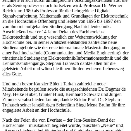
zeichnete er sich durch umfangreiche Forschungsaktivitäten aus, die
er als Seniorprofessor noch fortsetzen wird. Professor Dr. Werner
Reich kam 1989 als Professor für die Lehrgebiete Digitale
Signalverarbeitung, Mathematik und Grundlagen der Elektrotechnik
an die Hochschule Offenburg und leitete von 1995 bis 1997 den
von ihm mit aufgebauten Studiengang Nachrichtentechnik.
Anschließend war er 14 Jahre Dekan des Fachbereichs
Elektrotechnik und trug wesentlich zur Weiterentwicklung der
Hochschule bei. In seiner Amtszeit entstanden zahlreiche neue
Studienangebote wie der erste internationale Masterstudiengang an
einer Fachhochschule (Communication and Media Engineering), der
trinationale Studiengang Elektrotechnik/Informationstechnik und die
Lehramtsstudiengänge. Stephan Trahasch dankte allen für die
geleistete Arbeit und wünschte ihnen für den weiteren Lebensweg
alles Gute.
Und noch bevor Kanzler Bülent Tarkan zahlreiche neue
Mitarbeitende begrüßen sowie die ausgeschiedenen Dr. Dagmar de
Mey, Heike Huber, Günter Hurst, Bernhard Schwarz und Jürgen
Zimmer verabschieden konnte, dankte Rektor Prof. Dr. Stephan
Trahasch seiner langjährigen Sekretärin Siggi Mena Bruhn für ihre
engagierte Arbeit an der Hochschule.
Nach der Feier, die von Everlate – der Jam-Session-Band der
Hochschule – musikalisch begleitet wurde, tauschten „Neue“ und
„Ausgeschiedene“ bei Fingerfood und Getränken noch ausgiebig