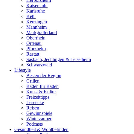
Herbolzheim
Kaiserstuhl
Karlsruhe
Kehl
Kenzingen
Mannheim
Markgräflerland
Oberrhein
Ortenau
Pforzheim
Rastatt
Sasbach, Jechtingen & Leiselheim
Schwarzwald
Lifestyle
Besten der Region
Grillen
Baden für Baden
Kunst & Kultur
Freizeittipps
Leseecke
Reisen
Gewinnspiele
Winterzauber
Podcasts
Gesundheit & Wohlbefinden