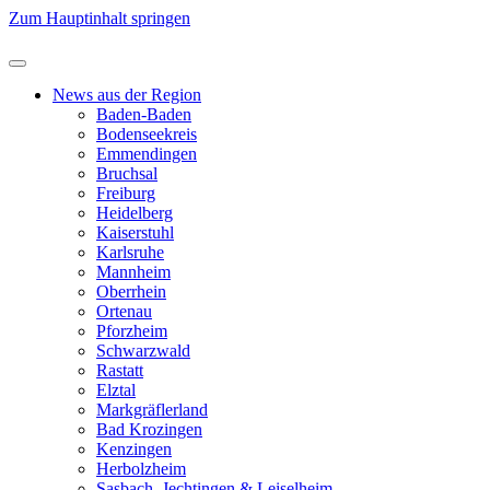
Zum Hauptinhalt springen
News aus der Region
Baden-Baden
Bodenseekreis
Emmendingen
Bruchsal
Freiburg
Heidelberg
Kaiserstuhl
Karlsruhe
Mannheim
Oberrhein
Ortenau
Pforzheim
Schwarzwald
Rastatt
Elztal
Markgräflerland
Bad Krozingen
Kenzingen
Herbolzheim
Sasbach, Jechtingen & Leiselheim