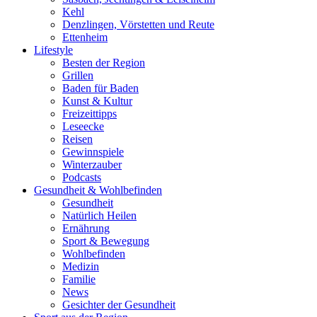
Kehl
Denzlingen, Vörstetten und Reute
Ettenheim
Lifestyle
Besten der Region
Grillen
Baden für Baden
Kunst & Kultur
Freizeittipps
Leseecke
Reisen
Gewinnspiele
Winterzauber
Podcasts
Gesundheit & Wohlbefinden
Gesundheit
Natürlich Heilen
Ernährung
Sport & Bewegung
Wohlbefinden
Medizin
Familie
News
Gesichter der Gesundheit