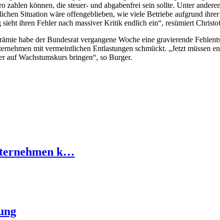
 zahlen können, die steuer- und abgabenfrei sein sollte. Unter anderem
lichen Situation wäre offengeblieben, wie viele Betriebe aufgrund ihrer
eht ihren Fehler nach massiver Kritik endlich ein“, resümiert Christ
mie habe der Bundesrat vergangene Woche eine gravierende Fehlentsche
ternehmen mit vermeintlichen Entlastungen schmückt. „Jetzt müssen e
er auf Wachstumskurs bringen“, so Burger.
nternehmen k…
tung