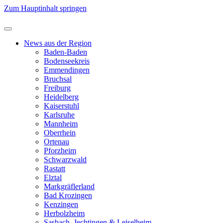
Zum Hauptinhalt springen
News aus der Region
Baden-Baden
Bodenseekreis
Emmendingen
Bruchsal
Freiburg
Heidelberg
Kaiserstuhl
Karlsruhe
Mannheim
Oberrhein
Ortenau
Pforzheim
Schwarzwald
Rastatt
Elztal
Markgräflerland
Bad Krozingen
Kenzingen
Herbolzheim
Sasbach, Jechtingen & Leiselheim