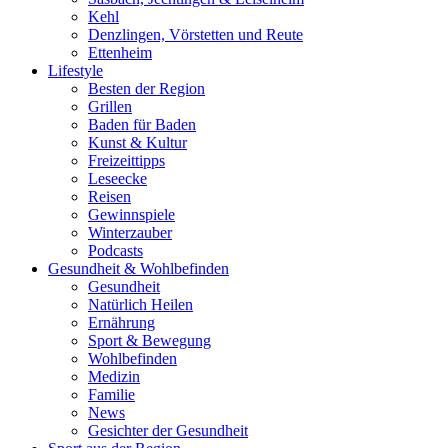
Kehl
Denzlingen, Vörstetten und Reute
Ettenheim
Lifestyle
Besten der Region
Grillen
Baden für Baden
Kunst & Kultur
Freizeittipps
Leseecke
Reisen
Gewinnspiele
Winterzauber
Podcasts
Gesundheit & Wohlbefinden
Gesundheit
Natürlich Heilen
Ernährung
Sport & Bewegung
Wohlbefinden
Medizin
Familie
News
Gesichter der Gesundheit