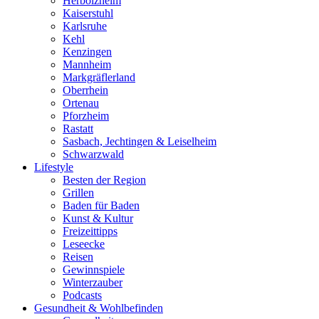
Herbolzheim
Kaiserstuhl
Karlsruhe
Kehl
Kenzingen
Mannheim
Markgräflerland
Oberrhein
Ortenau
Pforzheim
Rastatt
Sasbach, Jechtingen & Leiselheim
Schwarzwald
Lifestyle
Besten der Region
Grillen
Baden für Baden
Kunst & Kultur
Freizeittipps
Leseecke
Reisen
Gewinnspiele
Winterzauber
Podcasts
Gesundheit & Wohlbefinden