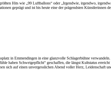
rößten Hits wie „99 Luftballons“ oder „Irgendwie, irgendwo, irgendwa
onen geprägt und ist bis heute eine der prägendsten Künstlerinnen de
splatz in Emmendingen in eine glanzvolle Schlagerbühne verwandeln. A
e haben Schweigepflicht“ geschaffen, die längst Kultstatus erreicht ha
n sich auf einen unvergesslichen Abend voller Herz, Leidenschaft u