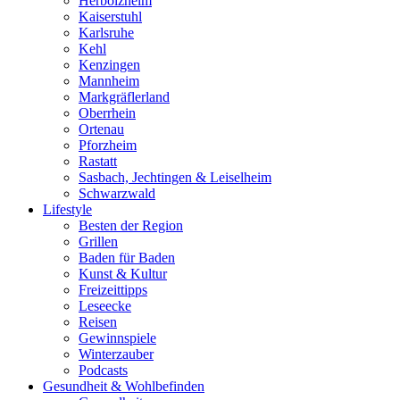
Herbolzheim
Kaiserstuhl
Karlsruhe
Kehl
Kenzingen
Mannheim
Markgräflerland
Oberrhein
Ortenau
Pforzheim
Rastatt
Sasbach, Jechtingen & Leiselheim
Schwarzwald
Lifestyle
Besten der Region
Grillen
Baden für Baden
Kunst & Kultur
Freizeittipps
Leseecke
Reisen
Gewinnspiele
Winterzauber
Podcasts
Gesundheit & Wohlbefinden