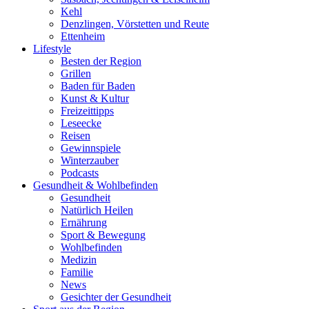
Kehl
Denzlingen, Vörstetten und Reute
Ettenheim
Lifestyle
Besten der Region
Grillen
Baden für Baden
Kunst & Kultur
Freizeittipps
Leseecke
Reisen
Gewinnspiele
Winterzauber
Podcasts
Gesundheit & Wohlbefinden
Gesundheit
Natürlich Heilen
Ernährung
Sport & Bewegung
Wohlbefinden
Medizin
Familie
News
Gesichter der Gesundheit