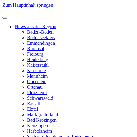
Zum Hauptinhalt springen
News aus der Region
Baden-Baden
Bodenseekreis
Emmendingen
Bruchsal
Freiburg
Heidelberg
Kaiserstuhl
Karlsruhe
Mannheim
Oberrhein
Ortenau
Pforzheim
Schwarzwald
Rastatt
Elztal
Markgräflerland
Bad Krozingen
Kenzingen
Herbolzheim
Sasbach, Jechtingen & Leiselheim