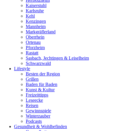
Herbolzheim
Kaiserstuhl
Karlsruhe
Kehl
Kenzingen
Mannheim
Markgräflerland
Oberrhein
Ortenau
Pforzheim
Rastatt
Sasbach, Jechtingen & Leiselheim
Schwarzwald
Lifestyle
Besten der Region
Grillen
Baden für Baden
Kunst & Kultur
Freizeittipps
Leseecke
Reisen
Gewinnspiele
Winterzauber
Podcasts
Gesundheit & Wohlbefinden