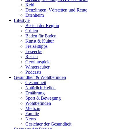
Kehl
Denzlingen, Vörstetten und Reute
Ettenheim
Lifestyle
Besten der Region
Grillen
Baden für Baden
Kunst & Kultur
Freizeittipps
Leseecke
Reisen
Gewinnspiele
Winterzauber
Podcasts
Gesundheit & Wohlbefinden
Gesundheit
Natürlich Heilen
Ernährung
Sport & Bewegung
Wohlbefinden
Medizin
Familie
News
Gesichter der Gesundheit