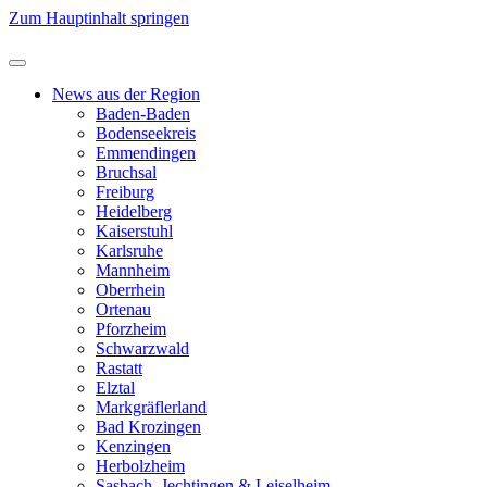
Zum Hauptinhalt springen
News aus der Region
Baden-Baden
Bodenseekreis
Emmendingen
Bruchsal
Freiburg
Heidelberg
Kaiserstuhl
Karlsruhe
Mannheim
Oberrhein
Ortenau
Pforzheim
Schwarzwald
Rastatt
Elztal
Markgräflerland
Bad Krozingen
Kenzingen
Herbolzheim
Sasbach, Jechtingen & Leiselheim