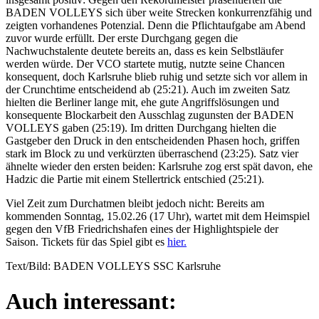
BADEN VOLLEYS sich über weite Strecken konkurrenzfähig und
zeigten vorhandenes Potenzial. Denn die Pflichtaufgabe am Abend
zuvor wurde erfüllt. Der erste Durchgang gegen die
Nachwuchstalente deutete bereits an, dass es kein Selbstläufer
werden würde. Der VCO startete mutig, nutzte seine Chancen
konsequent, doch Karlsruhe blieb ruhig und setzte sich vor allem in
der Crunchtime entscheidend ab (25:21). Auch im zweiten Satz
hielten die Berliner lange mit, ehe gute Angriffslösungen und
konsequente Blockarbeit den Ausschlag zugunsten der BADEN
VOLLEYS gaben (25:19). Im dritten Durchgang hielten die
Gastgeber den Druck in den entscheidenden Phasen hoch, griffen
stark im Block zu und verkürzten überraschend (23:25). Satz vier
ähnelte wieder den ersten beiden: Karlsruhe zog erst spät davon, ehe
Hadzic die Partie mit einem Stellertrick entschied (25:21).
Viel Zeit zum Durchatmen bleibt jedoch nicht: Bereits am
kommenden Sonntag, 15.02.26 (17 Uhr), wartet mit dem Heimspiel
gegen den VfB Friedrichshafen eines der Highlightspiele der
Saison. Tickets für das Spiel gibt es
hier.
Text/Bild: BADEN VOLLEYS SSC Karlsruhe
Auch interessant: