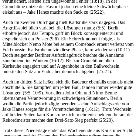
verunsichert, leistete sich ungewohnte Fehler (18:18). In der
Crunchtime nutzte der Favorit jedoch eine kleine Schwächephase
eiskalt aus – Jake Hanes machte den Sack zu (25:22).
Auch im zweiten Durchgang hielt Karlsruhe stark dagegen. Das
Angriffsspiel blieb variabel, die Lösungen mutig (5:5). Berlin
erhöhte jedoch das Tempo, griff im Block konsequenter zu und
erspielte sich ein Polster (9:6). Ein Schreckmoment folgte, als
Mittelblocker Nemo Mote bei seinem Comeback erneut verletzt vom
Feld musste. Karlsruhe nutzte diese Phase, kam wieder ran (10:11).
Doch steigender Berliner Aufschlagdruck brachte die Annahme
zunehmend ins Wanken (16:12). Bis zur Crunchtime blieb
Karlsruhe engagiert und auf Augenhöhe in den Ballwechseln,
musste den Satz am Ende aber dennoch abgeben (25:21).
Auch im dritten Satz ließen sich die Badener ebenfalls erstmals nicht
abschütteln. Sie kämpften um jeden Ball, fanden immer wieder gute
Lösungen (5:5, 10:9). Vor allem John Obi und Nimo Benne
übernahmen Verantwortung in schwierigen Situationen. Berlin
wollte die Partie jedoch zügig beenden – eine Aufschlagsserie von
Jake Hanes sorgte für die Vorentscheidung (16:12). Trotz Wechseln
auf beiden Seiten kam Karlsruhe nicht mehr entscheidend heran, der
Rekordmeister machte den Drei-Satz-Sieg perfekt (25:20).
Trotz dieser Niederlage endet das Wochenende aus Karlsruher Sicht
insgesamt positiv: Gegen den Rekordmeister präsentierten die