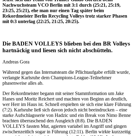
Nachwuchsteam VCO Berlin mit 3:1 durch (25:21, 25:19,
23:25, 25:21), ehe man nur einen Tag später beim
Rekordmeister Berlin Recycling Volleys trotz starker Phasen
mit 0:3 unterlag (22:25, 21:25, 20:25).
Die BADEN VOLLEYS blieben bei den BR Volleys
hartnäckig und liesen sich nicht abschütteln.
Andreas Gora
Während gegen das Internatsteam die Pflichtaufgabe erfüllt wurde,
verlangte Karlsruhe dem Champions-League-Teilnehmer
phasenweise alles ab.
Der Rekordmeister begann mit seiner Stammformation um Jake
Hanes und Moritz Reichert und machten von Beginn an deutlich,
wer Herr im Haus ist. Schnell erspielten sie sich eine klare Führung
(7:2). Karlsruhe ließ sich davon jedoch nicht beeindrucken – eine
starke Aufschlagsserie von Hadzic und ein Break von Nimo Benne
brachten überraschend den Ausgleich (8:8). Die BADEN
VOLLEYS fassten Mut, agierten variabel im Angriff und gingen
zwischenzeitlich sogar in Führung (12:11). Berlin wirkte kurzzeitig