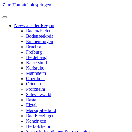
Zum Hauptinhalt springen
News aus der Region
Baden-Baden
Bodenseekreis
Emmendingen
Bruchsal
Freiburg
Heidelberg
Kaiserstuhl
Karlsruhe
Mannheim
Oberrhein
Ortenau
Pforzheim
Schwarzwald
Rastatt
Elztal
Markgräflerland
Bad Krozingen
Kenzingen
Herbolzheim
Sasbach, Jechtingen & Leiselheim