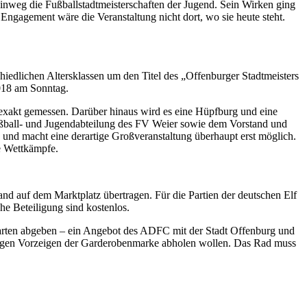
hinweg die Fußballstadtmeisterschaften der Jugend. Sein Wirken ging
Engagement wäre die Veranstaltung nicht dort, wo sie heute steht.
iedlichen Altersklassen um den Titel des „Offenburger Stadtmeisters
018 am Sonntag.
 exakt gemessen. Darüber hinaus wird es eine Hüpfburg und eine
Fußball- und Jugendabteilung des FV Weier sowie dem Vorstand und
h und macht eine derartige Großveranstaltung überhaupt erst möglich.
he Wettkämpfe.
nd auf dem Marktplatz übertragen. Für die Partien der deutschen Elf
he Beteiligung sind kostenlos.
arten abgeben – ein Angebot des ADFC mit der Stadt Offenburg und
s gegen Vorzeigen der Garderobenmarke abholen wollen. Das Rad muss