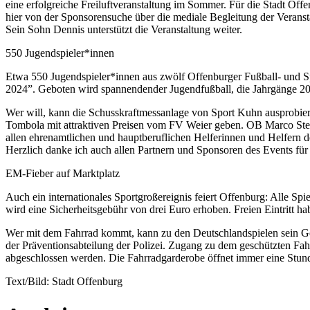
eine erfolgreiche Freiluftveranstaltung im Sommer. Für die Stadt Off
hier von der Sponsorensuche über die mediale Begleitung der Veranst
Sein Sohn Dennis unterstützt die Veranstaltung weiter.
550 Jugendspieler*innen
Etwa 550 Jugendspieler*innen aus zwölf Offenburger Fußball- und Spo
2024”. Geboten wird spannendender Jugendfußball, die Jahrgänge 20
Wer will, kann die Schusskraftmessanlage von Sport Kuhn ausprobier
Tombola mit attraktiven Preisen vom FV Weier geben. OB Marco Steff
allen ehrenamtlichen und hauptberuflichen Helferinnen und Helfern de
Herzlich danke ich auch allen Partnern und Sponsoren des Events für
EM-Fieber auf Marktplatz
Auch ein internationales Sportgroßereignis feiert Offenburg: Alle S
wird eine Sicherheitsgebühr von drei Euro erhoben. Freien Eintritt h
Wer mit dem Fahrrad kommt, kann zu den Deutschlandspielen sein Ge
der Präventionsabteilung der Polizei. Zugang zu dem geschützten Fah
abgeschlossen werden. Die Fahrradgarderobe öffnet immer eine Stund
Text/Bild: Stadt Offenburg