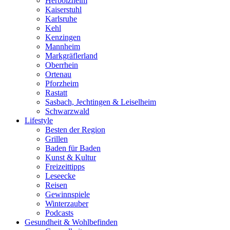
Herbolzheim
Kaiserstuhl
Karlsruhe
Kehl
Kenzingen
Mannheim
Markgräflerland
Oberrhein
Ortenau
Pforzheim
Rastatt
Sasbach, Jechtingen & Leiselheim
Schwarzwald
Lifestyle
Besten der Region
Grillen
Baden für Baden
Kunst & Kultur
Freizeittipps
Leseecke
Reisen
Gewinnspiele
Winterzauber
Podcasts
Gesundheit & Wohlbefinden