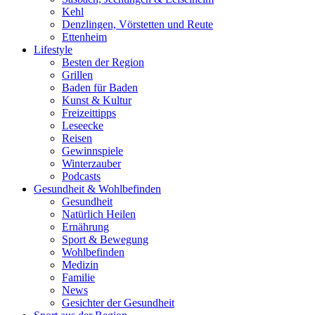
Kehl
Denzlingen, Vörstetten und Reute
Ettenheim
Lifestyle
Besten der Region
Grillen
Baden für Baden
Kunst & Kultur
Freizeittipps
Leseecke
Reisen
Gewinnspiele
Winterzauber
Podcasts
Gesundheit & Wohlbefinden
Gesundheit
Natürlich Heilen
Ernährung
Sport & Bewegung
Wohlbefinden
Medizin
Familie
News
Gesichter der Gesundheit