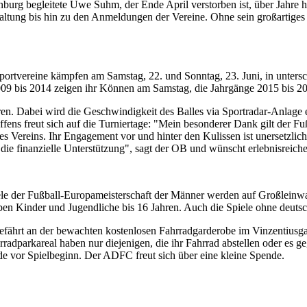
enburg begleitete Uwe Suhm, der Ende April verstorben ist, über Jahre 
altung bis hin zu den Anmeldungen der Vereine. Ohne sein großartiges 
rtvereine kämpfen am Samstag, 22. und Sonntag, 23. Juni, in untersch
09 bis 2014 zeigen ihr Können am Samstag, die Jahrgänge 2015 bis 2
en. Dabei wird die Geschwindigkeit des Balles via Sportradar-Anlage
ens freut sich auf die Turniertage: "Mein besonderer Dank gilt der 
s Vereins. Ihr Engagement vor und hinter den Kulissen ist unersetzlic
 die finanzielle Unterstützung", sagt der OB und wünscht erlebnisreic
piele der Fußball-Europameisterschaft der Männer werden auf Großleinwa
aben Kinder und Jugendliche bis 16 Jahren. Auch die Spiele ohne deutsc
fährt an der bewachten kostenlosen Fahrradgarderobe im Vinzentiusg
rradparkareal haben nur diejenigen, die ihr Fahrrad abstellen oder e
e vor Spielbeginn. Der ADFC freut sich über eine kleine Spende.