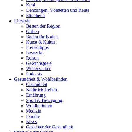
Kehl
Denzlingen, Vörstetten und Reute
Ettenheim
Lifestyle
Besten der Region
Grillen
Baden für Baden
Kunst & Kultur
Freizeittipps
Leseecke
Reisen
Gewinnspiele
Winterzauber
Podcasts
Gesundheit & Wohlbefinden
Gesundheit
Natürlich Heilen
Ernährung
Sport & Bewegung
Wohlbefinden
Medizin
Familie
News
Gesichter der Gesundheit