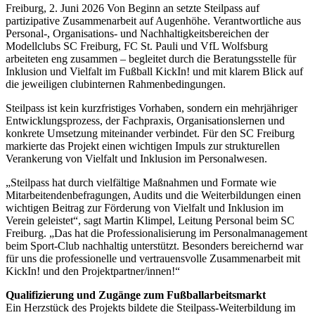
Freiburg, 2. Juni 2026 Von Beginn an setzte Steilpass auf
partizipative Zusammenarbeit auf Augenhöhe. Verantwortliche aus
Personal-, Organisations- und Nachhaltigkeitsbereichen der
Modellclubs SC Freiburg, FC St. Pauli und VfL Wolfsburg
arbeiteten eng zusammen – begleitet durch die Beratungsstelle für
Inklusion und Vielfalt im Fußball KickIn! und mit klarem Blick auf
die jeweiligen clubinternen Rahmenbedingungen.
Steilpass ist kein kurzfristiges Vorhaben, sondern ein mehrjähriger
Entwicklungsprozess, der Fachpraxis, Organisationslernen und
konkrete Umsetzung miteinander verbindet. Für den SC Freiburg
markierte das Projekt einen wichtigen Impuls zur strukturellen
Verankerung von Vielfalt und Inklusion im Personalwesen.
„Steilpass hat durch vielfältige Maßnahmen und Formate wie
Mitarbeitendenbefragungen, Audits und die Weiterbildungen einen
wichtigen Beitrag zur Förderung von Vielfalt und Inklusion im
Verein geleistet“, sagt Martin Klimpel, Leitung Personal beim SC
Freiburg. „Das hat die Professionalisierung im Personalmanagement
beim Sport-Club nachhaltig unterstützt. Besonders bereichernd war
für uns die professionelle und vertrauensvolle Zusammenarbeit mit
KickIn! und den Projektpartner/innen!“
Qualifizierung und Zugänge zum Fußballarbeitsmarkt
Ein Herzstück des Projekts bildete die Steilpass-Weiterbildung im