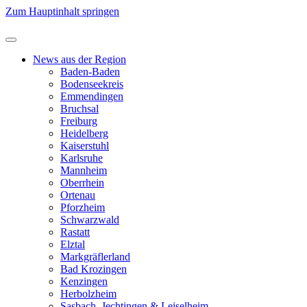
Zum Hauptinhalt springen
News aus der Region
Baden-Baden
Bodenseekreis
Emmendingen
Bruchsal
Freiburg
Heidelberg
Kaiserstuhl
Karlsruhe
Mannheim
Oberrhein
Ortenau
Pforzheim
Schwarzwald
Rastatt
Elztal
Markgräflerland
Bad Krozingen
Kenzingen
Herbolzheim
Sasbach, Jechtingen & Leiselheim