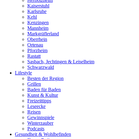
Herbolzheim
Kaiserstuhl
Karlsruhe
Kehl
Kenzingen
Mannheim
Markgräflerland
Oberrhein
Ortenau
Pforzheim
Rastatt
Sasbach, Jechtingen & Leiselheim
Schwarzwald
Lifestyle
Besten der Region
Grillen
Baden für Baden
Kunst & Kultur
Freizeittipps
Leseecke
Reisen
Gewinnspiele
Winterzauber
Podcasts
Gesundheit & Wohlbefinden