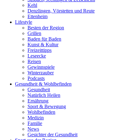
Kehl
Denzlingen, Vörstetten und Reute
Ettenheim
Lifestyle
Besten der Region
Grillen
Baden für Baden
Kunst & Kultur
Freizeittipps
Leseecke
Reisen
Gewinnspiele
Winterzauber
Podcasts
Gesundheit & Wohlbefinden
Gesundheit
Natürlich Heilen
Ernährung
Sport & Bewegung
Wohlbefinden
Medizin
Familie
News
Gesichter der Gesundheit