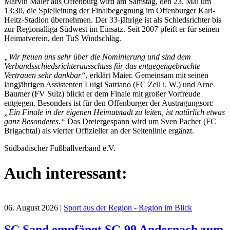
Marvin Maier aus Offenburg wird am Samstag, den 23. Mai um
13:30, die Spielleitung der Finalbegegnung im Offenburger Karl-
Heitz-Stadion übernehmen. Der 33-jährige ist als Schiedsrichter bis
zur Regionalliga Südwest im Einsatz. Seit 2007 pfeift er für seinen
Heimatverein, den TuS Windschläg.
„Wir freuen uns sehr über die Nominierung und sind dem
Verbandsschiedsrichterausschuss für das entgegengebrachte
Vertrauen sehr dankbar“
, erklärt Maier. Gemeinsam mit seinen
langjährigen Assistenten Luigi Satriano (FC Zell i. W.) und Arne
Baumer (FV Sulz) blickt er dem Finale mit großer Vorfreude
entgegen. Besonders ist für den Offenburger der Austragungsort:
„Ein Finale in der eigenen Heimatstadt zu leiten, ist natürlich etwas
ganz Besonderes.“
Das Dreiergespann wird um Sven Pacher (FC
Brigachtal) als vierter Offizieller an der Seitenlinie ergänzt.
Südbadischer Fußballverband e.V.
Auch interessant:
06. August 2026
|
Sport aus der Region - Region im Blick
SC Sand empfängt SG 99 Andernach zum