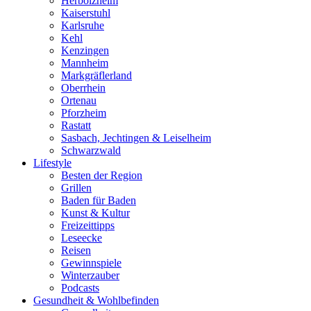
Herbolzheim
Kaiserstuhl
Karlsruhe
Kehl
Kenzingen
Mannheim
Markgräflerland
Oberrhein
Ortenau
Pforzheim
Rastatt
Sasbach, Jechtingen & Leiselheim
Schwarzwald
Lifestyle
Besten der Region
Grillen
Baden für Baden
Kunst & Kultur
Freizeittipps
Leseecke
Reisen
Gewinnspiele
Winterzauber
Podcasts
Gesundheit & Wohlbefinden