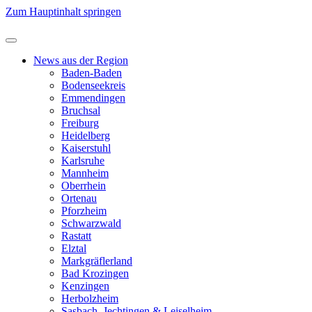
Zum Hauptinhalt springen
News aus der Region
Baden-Baden
Bodenseekreis
Emmendingen
Bruchsal
Freiburg
Heidelberg
Kaiserstuhl
Karlsruhe
Mannheim
Oberrhein
Ortenau
Pforzheim
Schwarzwald
Rastatt
Elztal
Markgräflerland
Bad Krozingen
Kenzingen
Herbolzheim
Sasbach, Jechtingen & Leiselheim