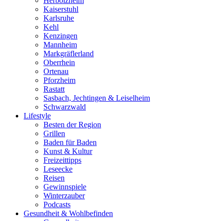
Herbolzheim
Kaiserstuhl
Karlsruhe
Kehl
Kenzingen
Mannheim
Markgräflerland
Oberrhein
Ortenau
Pforzheim
Rastatt
Sasbach, Jechtingen & Leiselheim
Schwarzwald
Lifestyle
Besten der Region
Grillen
Baden für Baden
Kunst & Kultur
Freizeittipps
Leseecke
Reisen
Gewinnspiele
Winterzauber
Podcasts
Gesundheit & Wohlbefinden