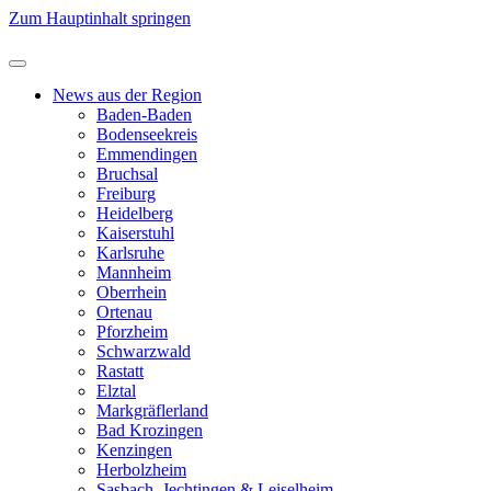
Zum Hauptinhalt springen
News aus der Region
Baden-Baden
Bodenseekreis
Emmendingen
Bruchsal
Freiburg
Heidelberg
Kaiserstuhl
Karlsruhe
Mannheim
Oberrhein
Ortenau
Pforzheim
Schwarzwald
Rastatt
Elztal
Markgräflerland
Bad Krozingen
Kenzingen
Herbolzheim
Sasbach, Jechtingen & Leiselheim