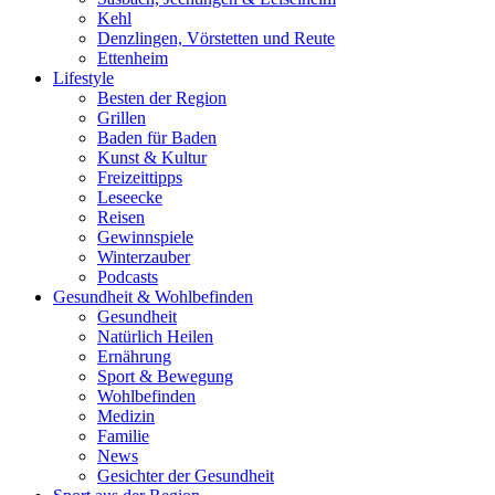
Kehl
Denzlingen, Vörstetten und Reute
Ettenheim
Lifestyle
Besten der Region
Grillen
Baden für Baden
Kunst & Kultur
Freizeittipps
Leseecke
Reisen
Gewinnspiele
Winterzauber
Podcasts
Gesundheit & Wohlbefinden
Gesundheit
Natürlich Heilen
Ernährung
Sport & Bewegung
Wohlbefinden
Medizin
Familie
News
Gesichter der Gesundheit