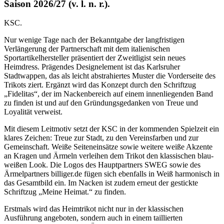
Saison 2026/27 (v. l. n. r.).
KSC.
Nur wenige Tage nach der Bekanntgabe der langfristigen
Verlängerung der Partnerschaft mit dem italienischen
Sportartikelhersteller präsentiert der Zweitligist sein neues
Heimdress. Prägendes Designelement ist das Karlsruher
Stadtwappen, das als leicht abstrahiertes Muster die Vorderseite des
Trikots ziert. Ergänzt wird das Konzept durch den Schriftzug
„Fidelitas“, der im Nackenbereich auf einem innenliegenden Band
zu finden ist und auf den Gründungsgedanken von Treue und
Loyalität verweist.
Mit diesem Leitmotiv setzt der KSC in der kommenden Spielzeit ein
klares Zeichen: Treue zur Stadt, zu den Vereinsfarben und zur
Gemeinschaft. Weiße Seiteneinsätze sowie weitere weiße Akzente
an Kragen und Ärmeln verleihen dem Trikot den klassischen blau-
weißen Look. Die Logos des Hauptpartners SWEG sowie des
Ärmelpartners billiger.de fügen sich ebenfalls in Weiß harmonisch in
das Gesamtbild ein. Im Nacken ist zudem erneut der gestickte
Schriftzug „Meine Heimat.“ zu finden.
Erstmals wird das Heimtrikot nicht nur in der klassischen
Ausführung angeboten, sondern auch in einem taillierten