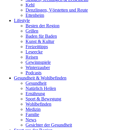
Kehl
Denzlingen, Vörstetten und Reute
Ettenheim
Lifestyle
Besten der Region
Grillen
Baden für Baden
Kunst & Kultur
Freizeittipps
Leseecke
Reisen
Gewinnspiele
Winterzauber
Podcasts
Gesundheit & Wohlbefinden
Gesundheit
Natürlich Heilen
Ernährung
Sport & Bewegung
Wohlbefinden
Medizin
Familie
News
Gesichter der Gesundheit