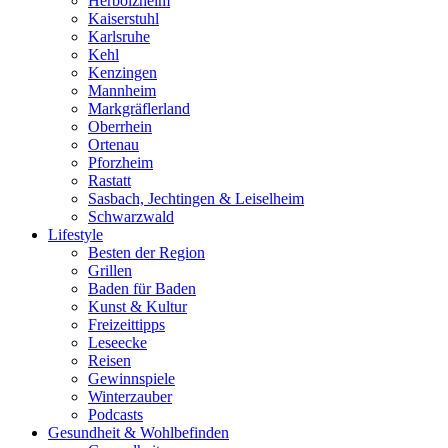
Herbolzheim
Kaiserstuhl
Karlsruhe
Kehl
Kenzingen
Mannheim
Markgräflerland
Oberrhein
Ortenau
Pforzheim
Rastatt
Sasbach, Jechtingen & Leiselheim
Schwarzwald
Lifestyle
Besten der Region
Grillen
Baden für Baden
Kunst & Kultur
Freizeittipps
Leseecke
Reisen
Gewinnspiele
Winterzauber
Podcasts
Gesundheit & Wohlbefinden