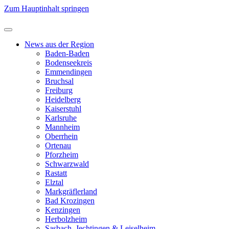
Zum Hauptinhalt springen
News aus der Region
Baden-Baden
Bodenseekreis
Emmendingen
Bruchsal
Freiburg
Heidelberg
Kaiserstuhl
Karlsruhe
Mannheim
Oberrhein
Ortenau
Pforzheim
Schwarzwald
Rastatt
Elztal
Markgräflerland
Bad Krozingen
Kenzingen
Herbolzheim
Sasbach, Jechtingen & Leiselheim