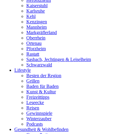
Herbolzheim
Kaiserstuhl
Karlsruhe
Kehl
Kenzingen
Mannheim
Markgräflerland
Oberrhein
Ortenau
Pforzheim
Rastatt
Sasbach, Jechtingen & Leiselheim
Schwarzwald
Lifestyle
Besten der Region
Grillen
Baden für Baden
Kunst & Kultur
Freizeittipps
Leseecke
Reisen
Gewinnspiele
Winterzauber
Podcasts
Gesundheit & Wohlbefinden