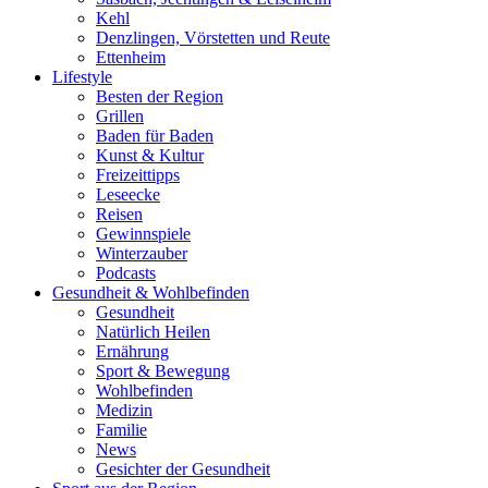
Kehl
Denzlingen, Vörstetten und Reute
Ettenheim
Lifestyle
Besten der Region
Grillen
Baden für Baden
Kunst & Kultur
Freizeittipps
Leseecke
Reisen
Gewinnspiele
Winterzauber
Podcasts
Gesundheit & Wohlbefinden
Gesundheit
Natürlich Heilen
Ernährung
Sport & Bewegung
Wohlbefinden
Medizin
Familie
News
Gesichter der Gesundheit