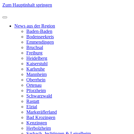
Zum Hauptinhalt springen
News aus der Region
Baden-Baden
Bodenseekreis
Emmendingen
Bruchsal
Freiburg
Heidelberg
Kaiserstuhl
Karlsruhe
Mannheim
Oberrhein
Ortenau
Pforzheim
Schwarzwald
Rastatt
Elztal
Markgräflerland
Bad Krozingen
Kenzingen
Herbolzheim
Sasbach, Jechtingen & Leiselheim