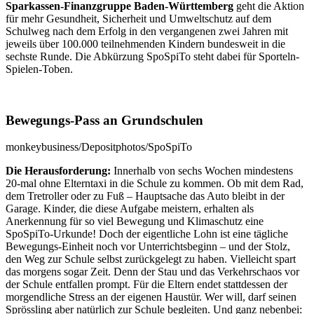
Sparkassen-Finanzgruppe Baden-Württemberg
geht die Aktion
für mehr Gesundheit, Sicherheit und Umweltschutz auf dem
Schulweg nach dem Erfolg in den vergangenen zwei Jahren mit
jeweils über 100.000 teilnehmenden Kindern bundesweit in die
sechste Runde. Die Abkürzung SpoSpiTo steht dabei für Sporteln-
Spielen-Toben.
Bewegungs-Pass an Grundschulen
monkeybusiness/Depositphotos/SpoSpiTo
Die Herausforderung:
Innerhalb von sechs Wochen mindestens
20-mal ohne Elterntaxi in die Schule zu kommen. Ob mit dem Rad,
dem Tretroller oder zu Fuß – Hauptsache das Auto bleibt in der
Garage. Kinder, die diese Aufgabe meistern, erhalten als
Anerkennung für so viel Bewegung und Klimaschutz eine
SpoSpiTo-Urkunde! Doch der eigentliche Lohn ist eine tägliche
Bewegungs-Einheit noch vor Unterrichtsbeginn – und der Stolz,
den Weg zur Schule selbst zurückgelegt zu haben. Vielleicht spart
das morgens sogar Zeit. Denn der Stau und das Verkehrschaos vor
der Schule entfallen prompt. Für die Eltern endet stattdessen der
morgendliche Stress an der eigenen Haustür. Wer will, darf seinen
Sprössling aber natürlich zur Schule begleiten. Und ganz nebenbei: