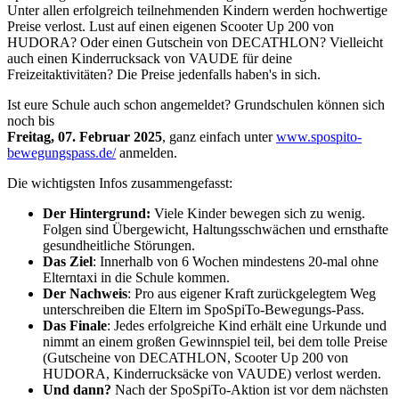
Unter allen erfolgreich teilnehmenden Kindern werden hochwertige
Preise verlost. Lust auf einen eigenen Scooter Up 200 von
HUDORA? Oder einen Gutschein von DECATHLON? Vielleicht
auch einen Kinderrucksack von VAUDE für deine
Freizeitaktivitäten? Die Preise jedenfalls haben's in sich.
Ist eure Schule auch schon angemeldet? Grundschulen können sich
noch bis
Freitag, 07. Februar 2025
, ganz einfach unter
www.spospito-
bewegungspass.de/
anmelden.
Die wichtigsten Infos zusammengefasst:
Der Hintergrund:
Viele Kinder bewegen sich zu wenig.
Folgen sind Übergewicht, Haltungsschwächen und ernsthafte
gesundheitliche Störungen.
Das
Ziel
: Innerhalb von 6 Wochen mindestens 20-mal ohne
Elterntaxi in die Schule kommen.
Der
Nachweis
: Pro aus eigener Kraft zurückgelegtem Weg
unterschreiben die Eltern im SpoSpiTo-Bewegungs-Pass.
Das
Finale
: Jedes erfolgreiche Kind erhält eine Urkunde und
nimmt an einem großen Gewinnspiel teil, bei dem tolle Preise
(Gutscheine von DECATHLON, Scooter Up 200 von
HUDORA, Kinderrucksäcke von VAUDE) verlost werden.
Und
dann?
Nach der SpoSpiTo-Aktion ist vor dem nächsten