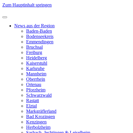
Zum Hauptinhalt springen
News aus der Region
Baden-Baden
Bodenseekreis
Emmendingen
Bruchsal
Freiburg
Heidelberg
Kaiserstuhl
Karlsruhe
Mannheim
Oberrhein
Ortenau
Pforzheim
Schwarzwald
Rastatt
Elztal
Markgräflerland
Bad Krozingen
Kenzingen
Herbolzheim
Sasbach, Jechtingen & Leiselheim