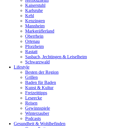
Herbolzheim
Kaiserstuhl
Karlsruhe
Kehl
Kenzingen
Mannheim
Markgräflerland
Oberrhein
Ortenau
Pforzheim
Rastatt
Sasbach, Jechtingen & Leiselheim
Schwarzwald
Lifestyle
Besten der Region
Grillen
Baden für Baden
Kunst & Kultur
Freizeittipps
Leseecke
Reisen
Gewinnspiele
Winterzauber
Podcasts
Gesundheit & Wohlbefinden