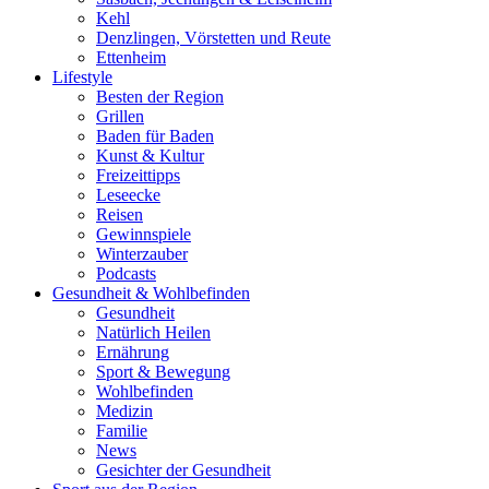
Kehl
Denzlingen, Vörstetten und Reute
Ettenheim
Lifestyle
Besten der Region
Grillen
Baden für Baden
Kunst & Kultur
Freizeittipps
Leseecke
Reisen
Gewinnspiele
Winterzauber
Podcasts
Gesundheit & Wohlbefinden
Gesundheit
Natürlich Heilen
Ernährung
Sport & Bewegung
Wohlbefinden
Medizin
Familie
News
Gesichter der Gesundheit