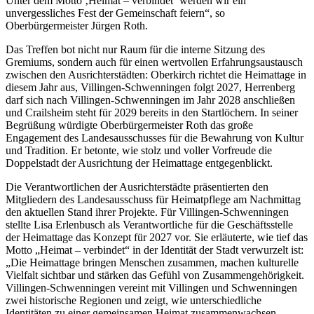
Unter dem Motto ‚Heimat – verbindet‘ werden wir ein
unvergessliches Fest der Gemeinschaft feiern“, so
Oberbürgermeister Jürgen Roth.
Das Treffen bot nicht nur Raum für die interne Sitzung des
Gremiums, sondern auch für einen wertvollen Erfahrungsaustausch
zwischen den Ausrichterstädten: Oberkirch richtet die Heimattage in
diesem Jahr aus, Villingen-Schwenningen folgt 2027, Herrenberg
darf sich nach Villingen-Schwenningen im Jahr 2028 anschließen
und Crailsheim steht für 2029 bereits in den Startlöchern. In seiner
Begrüßung würdigte Oberbürgermeister Roth das große
Engagement des Landesausschusses für die Bewahrung von Kultur
und Tradition. Er betonte, wie stolz und voller Vorfreude die
Doppelstadt der Ausrichtung der Heimattage entgegenblickt.
Die Verantwortlichen der Ausrichterstädte präsentierten den
Mitgliedern des Landesausschuss für Heimatpflege am Nachmittag
den aktuellen Stand ihrer Projekte. Für Villingen-Schwenningen
stellte Lisa Erlenbusch als Verantwortliche für die Geschäftsstelle
der Heimattage das Konzept für 2027 vor. Sie erläuterte, wie tief das
Motto „Heimat – verbindet“ in der Identität der Stadt verwurzelt ist:
„Die Heimattage bringen Menschen zusammen, machen kulturelle
Vielfalt sichtbar und stärken das Gefühl von Zusammengehörigkeit.
Villingen-Schwenningen vereint mit Villingen und Schwenningen
zwei historische Regionen und zeigt, wie unterschiedliche
Identitäten zu einer gemeinsamen Heimat zusammenwachsen