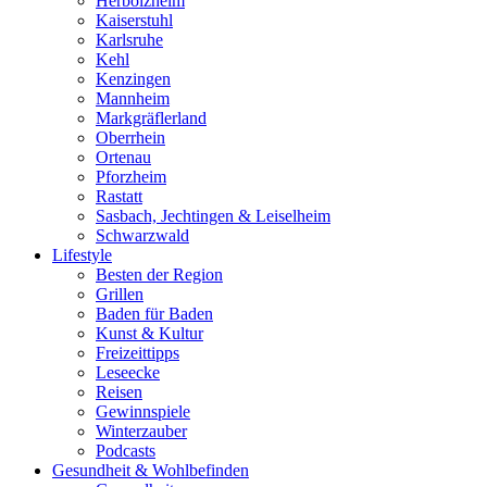
Herbolzheim
Kaiserstuhl
Karlsruhe
Kehl
Kenzingen
Mannheim
Markgräflerland
Oberrhein
Ortenau
Pforzheim
Rastatt
Sasbach, Jechtingen & Leiselheim
Schwarzwald
Lifestyle
Besten der Region
Grillen
Baden für Baden
Kunst & Kultur
Freizeittipps
Leseecke
Reisen
Gewinnspiele
Winterzauber
Podcasts
Gesundheit & Wohlbefinden