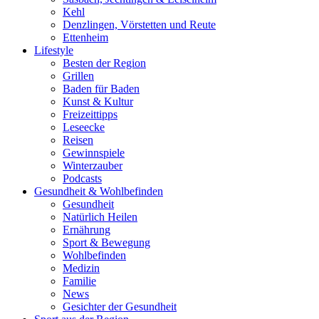
Kehl
Denzlingen, Vörstetten und Reute
Ettenheim
Lifestyle
Besten der Region
Grillen
Baden für Baden
Kunst & Kultur
Freizeittipps
Leseecke
Reisen
Gewinnspiele
Winterzauber
Podcasts
Gesundheit & Wohlbefinden
Gesundheit
Natürlich Heilen
Ernährung
Sport & Bewegung
Wohlbefinden
Medizin
Familie
News
Gesichter der Gesundheit