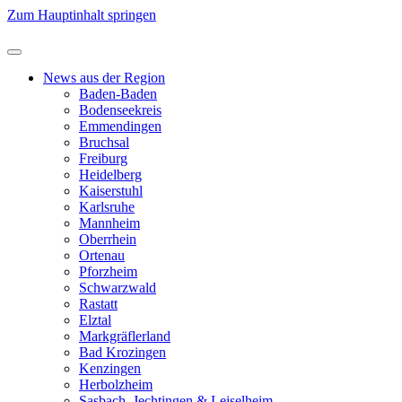
Zum Hauptinhalt springen
News aus der Region
Baden-Baden
Bodenseekreis
Emmendingen
Bruchsal
Freiburg
Heidelberg
Kaiserstuhl
Karlsruhe
Mannheim
Oberrhein
Ortenau
Pforzheim
Schwarzwald
Rastatt
Elztal
Markgräflerland
Bad Krozingen
Kenzingen
Herbolzheim
Sasbach, Jechtingen & Leiselheim