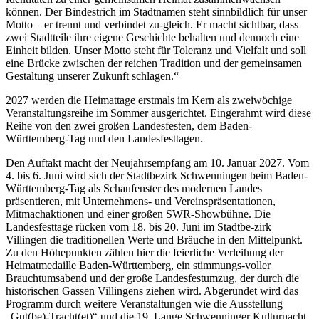
können. Der Bindestrich im Stadtnamen steht sinnbildlich für unser
Motto – er trennt und verbindet zu-gleich. Er macht sichtbar, dass
zwei Stadtteile ihre eigene Geschichte behalten und dennoch eine
Einheit bilden. Unser Motto steht für Toleranz und Vielfalt und soll
eine Brücke zwischen der reichen Tradition und der gemeinsamen
Gestaltung unserer Zukunft schlagen.“
2027 werden die Heimattage erstmals im Kern als zweiwöchige
Veranstaltungsreihe im Sommer ausgerichtet. Eingerahmt wird diese
Reihe von den zwei großen Landesfesten, dem Baden-
Württemberg-Tag und den Landesfesttagen.
Den Auftakt macht der Neujahrsempfang am 10. Januar 2027. Vom
4. bis 6. Juni wird sich der Stadtbezirk Schwenningen beim Baden-
Württemberg-Tag als Schaufenster des modernen Landes
präsentieren, mit Unternehmens- und Vereinspräsentationen,
Mitmachaktionen und einer großen SWR-Showbühne. Die
Landesfesttage rücken vom 18. bis 20. Juni im Stadtbe-zirk
Villingen die traditionellen Werte und Bräuche in den Mittelpunkt.
Zu den Höhepunkten zählen hier die feierliche Verleihung der
Heimatmedaille Baden-Württemberg, ein stimmungs-voller
Brauchtumsabend und der große Landesfestumzug, der durch die
historischen Gassen Villingens ziehen wird. Abgerundet wird das
Programm durch weitere Veranstaltungen wie die Ausstellung
„Gut(be)-Tracht(et)“ und die 19. Lange Schwenninger Kulturnacht