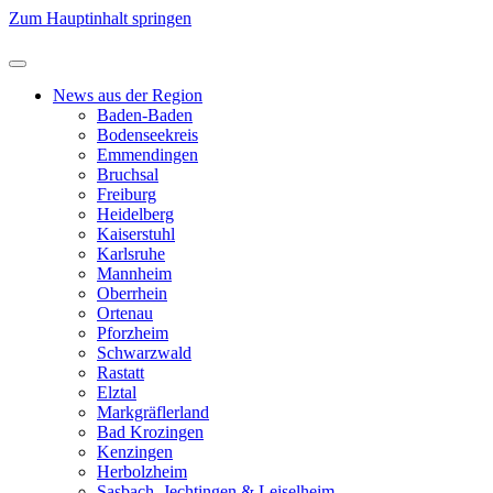
Zum Hauptinhalt springen
News aus der Region
Baden-Baden
Bodenseekreis
Emmendingen
Bruchsal
Freiburg
Heidelberg
Kaiserstuhl
Karlsruhe
Mannheim
Oberrhein
Ortenau
Pforzheim
Schwarzwald
Rastatt
Elztal
Markgräflerland
Bad Krozingen
Kenzingen
Herbolzheim
Sasbach, Jechtingen & Leiselheim