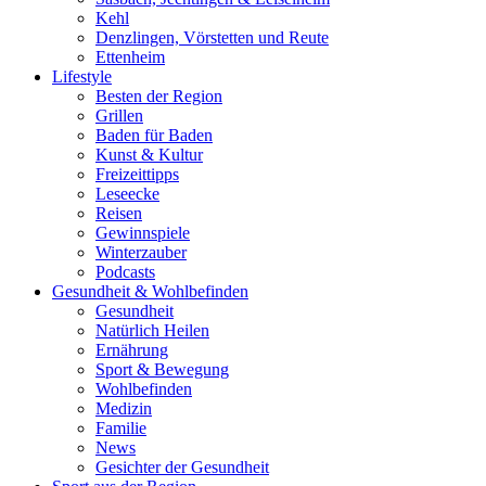
Kehl
Denzlingen, Vörstetten und Reute
Ettenheim
Lifestyle
Besten der Region
Grillen
Baden für Baden
Kunst & Kultur
Freizeittipps
Leseecke
Reisen
Gewinnspiele
Winterzauber
Podcasts
Gesundheit & Wohlbefinden
Gesundheit
Natürlich Heilen
Ernährung
Sport & Bewegung
Wohlbefinden
Medizin
Familie
News
Gesichter der Gesundheit