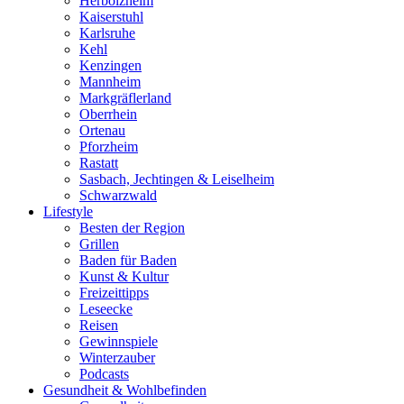
Herbolzheim
Kaiserstuhl
Karlsruhe
Kehl
Kenzingen
Mannheim
Markgräflerland
Oberrhein
Ortenau
Pforzheim
Rastatt
Sasbach, Jechtingen & Leiselheim
Schwarzwald
Lifestyle
Besten der Region
Grillen
Baden für Baden
Kunst & Kultur
Freizeittipps
Leseecke
Reisen
Gewinnspiele
Winterzauber
Podcasts
Gesundheit & Wohlbefinden