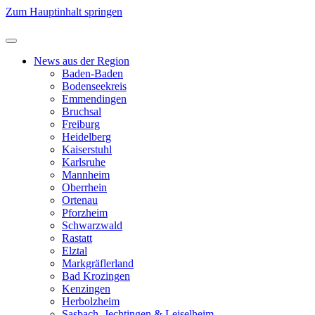
Zum Hauptinhalt springen
News aus der Region
Baden-Baden
Bodenseekreis
Emmendingen
Bruchsal
Freiburg
Heidelberg
Kaiserstuhl
Karlsruhe
Mannheim
Oberrhein
Ortenau
Pforzheim
Schwarzwald
Rastatt
Elztal
Markgräflerland
Bad Krozingen
Kenzingen
Herbolzheim
Sasbach, Jechtingen & Leiselheim