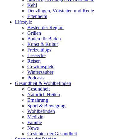
Kehl
Denzlingen, Vörstetten und Reute
Ettenheim
Lifestyle
Besten der Region
Grillen
Baden für Baden
Kunst & Kultur
Freizeittipps
Leseecke
Reisen
Gewinnspiele
Winterzauber
Podcasts
Gesundheit & Wohlbefinden
Gesundheit
Natürlich Heilen
Ernährung
Sport & Bewegung
Wohlbefinden
Medizin
Familie
News
Gesichter der Gesundheit