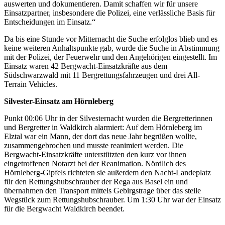
auswerten und dokumentieren. Damit schaffen wir für unsere
Einsatzpartner, insbesondere die Polizei, eine verlässliche Basis für
Entscheidungen im Einsatz.“
Da bis eine Stunde vor Mitternacht die Suche erfolglos blieb und es
keine weiteren Anhaltspunkte gab, wurde die Suche in Abstimmung
mit der Polizei, der Feuerwehr und den Angehörigen eingestellt. Im
Einsatz waren 42 Bergwacht-Einsatzkräfte aus dem
Südschwarzwald mit 11 Bergrettungsfahrzeugen und drei All-
Terrain Vehicles.
Silvester-Einsatz am Hörnleberg
Punkt 00:06 Uhr in der Silvesternacht wurden die Bergretterinnen
und Bergretter in Waldkirch alarmiert: Auf dem Hörnleberg im
Elztal war ein Mann, der dort das neue Jahr begrüßen wollte,
zusammengebrochen und musste reanimiert werden. Die
Bergwacht-Einsatzkräfte unterstützten den kurz vor ihnen
eingetroffenen Notarzt bei der Reanimation. Nördlich des
Hörnleberg-Gipfels richteten sie außerdem den Nacht-Landeplatz
für den Rettungshubschrauber der Rega aus Basel ein und
übernahmen den Transport mittels Gebirgstrage über das steile
Wegstück zum Rettungshubschrauber. Um 1:30 Uhr war der Einsatz
für die Bergwacht Waldkirch beendet.