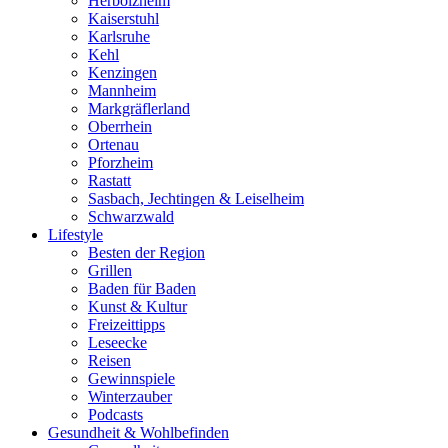
Herbolzheim
Kaiserstuhl
Karlsruhe
Kehl
Kenzingen
Mannheim
Markgräflerland
Oberrhein
Ortenau
Pforzheim
Rastatt
Sasbach, Jechtingen & Leiselheim
Schwarzwald
Lifestyle
Besten der Region
Grillen
Baden für Baden
Kunst & Kultur
Freizeittipps
Leseecke
Reisen
Gewinnspiele
Winterzauber
Podcasts
Gesundheit & Wohlbefinden