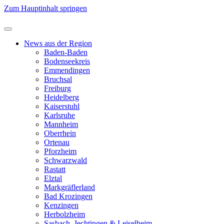
Zum Hauptinhalt springen
News aus der Region
Baden-Baden
Bodenseekreis
Emmendingen
Bruchsal
Freiburg
Heidelberg
Kaiserstuhl
Karlsruhe
Mannheim
Oberrhein
Ortenau
Pforzheim
Schwarzwald
Rastatt
Elztal
Markgräflerland
Bad Krozingen
Kenzingen
Herbolzheim
Sasbach, Jechtingen & Leiselheim