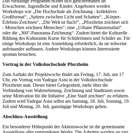
Das vielfältige Programm richtet sich gleichermaßen an
Erwachsene, Jugendliche und Kinder. Angeboten werden
Workshops wie „Die Hochschule als Zeichnung - kollektives
Großformat“, „Spüren zwischen Licht und Schatten“, „Körper-
Erlebnis-Zeichnen“, „Die Welt ist flach!“, „Pforzheim zeichnet sich
- Menschen zeichnen Menschen“, eine „Urbane Pflanzensafari“
oder die „360°-Panorama-Zeichnung“. Zudem bietet die Kulturelle
Bildung des Kulturamts Kurse für Schülerinnen und Schüler an. Für
einige Workshops ist eine Anmeldung erforderlich, da sie teilweise
aufeinander aufbauen. Andere Workshops können Interessierte
spontan besuchen.
Vortrag in der Volkshochschule Pforzheim
Zum Auftakt der Projektwoche findet am Freitag, 17. Juli, um 17
Uhr, ein Vortrag von Yadegar Asisi in der Volkshochschule
Pforzheim statt. Dieser bietet Gelegenheit, mehr über die
Verbindung von Wahrnehmung, Zeichnung und Stadtraum sowie
seine Motivation für die Initiative „Eine Stadt zeichnet“ zu erfahren.
Zudem wird Yadegar Asisi selbst am Samstag, 18. Juli, Sonntag, 19.
Juli und Montag, 20. Juli, ganztägige Workshops geben.
Abschluss-Ausstellung
Ein besonderer Höhepunkt der Aktionswoche ist die gemeinsame
Ausstellung aller entstandenen Werke. Die Arbeiten werden an vier