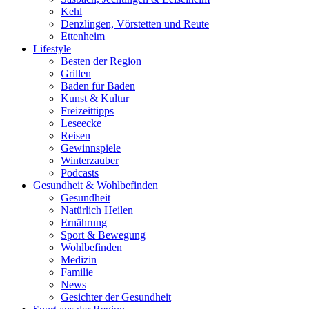
Kehl
Denzlingen, Vörstetten und Reute
Ettenheim
Lifestyle
Besten der Region
Grillen
Baden für Baden
Kunst & Kultur
Freizeittipps
Leseecke
Reisen
Gewinnspiele
Winterzauber
Podcasts
Gesundheit & Wohlbefinden
Gesundheit
Natürlich Heilen
Ernährung
Sport & Bewegung
Wohlbefinden
Medizin
Familie
News
Gesichter der Gesundheit