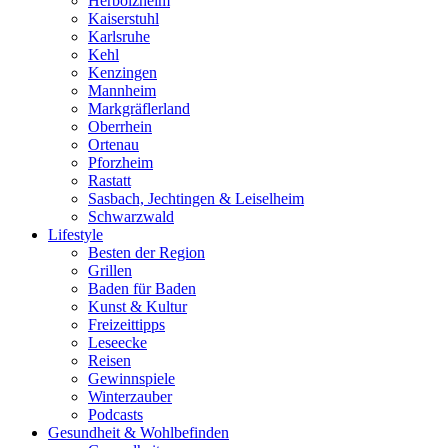
Herbolzheim
Kaiserstuhl
Karlsruhe
Kehl
Kenzingen
Mannheim
Markgräflerland
Oberrhein
Ortenau
Pforzheim
Rastatt
Sasbach, Jechtingen & Leiselheim
Schwarzwald
Lifestyle
Besten der Region
Grillen
Baden für Baden
Kunst & Kultur
Freizeittipps
Leseecke
Reisen
Gewinnspiele
Winterzauber
Podcasts
Gesundheit & Wohlbefinden