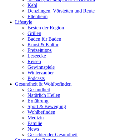
Kehl
Denzlingen, Vörstetten und Reute
Ettenheim
Lifestyle
Besten der Region
Grillen
Baden für Baden
Kunst & Kultur
Freizeittipps
Leseecke
Reisen
Gewinnspiele
Winterzauber
Podcasts
Gesundheit & Wohlbefinden
Gesundheit
Natürlich Heilen
Ernährung
Sport & Bewegung
Wohlbefinden
Medizin
Familie
News
Gesichter der Gesundheit