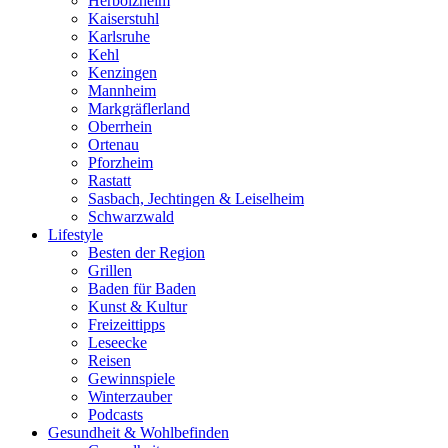
Herbolzheim
Kaiserstuhl
Karlsruhe
Kehl
Kenzingen
Mannheim
Markgräflerland
Oberrhein
Ortenau
Pforzheim
Rastatt
Sasbach, Jechtingen & Leiselheim
Schwarzwald
Lifestyle
Besten der Region
Grillen
Baden für Baden
Kunst & Kultur
Freizeittipps
Leseecke
Reisen
Gewinnspiele
Winterzauber
Podcasts
Gesundheit & Wohlbefinden