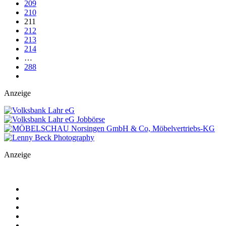
209
210
211
212
213
214
…
288
Anzeige
Anzeige