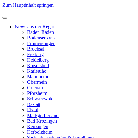
Zum Hauptinhalt springen
News aus der Region
Baden-Baden
Bodenseekreis
Emmendingen
Bruchsal
Freiburg
Heidelberg
Kaiserstuhl
Karlsruhe
Mannheim
Oberrhein
Ortenau
Pforzheim
Schwarzwald
Rastatt
Elztal
Markgräflerland
Bad Krozingen
Kenzingen
Herbolzheim
Sasbach, Jechtingen & Leiselheim