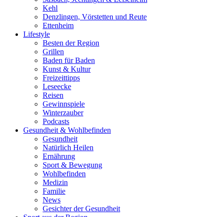
Kehl
Denzlingen, Vörstetten und Reute
Ettenheim
Lifestyle
Besten der Region
Grillen
Baden für Baden
Kunst & Kultur
Freizeittipps
Leseecke
Reisen
Gewinnspiele
Winterzauber
Podcasts
Gesundheit & Wohlbefinden
Gesundheit
Natürlich Heilen
Ernährung
Sport & Bewegung
Wohlbefinden
Medizin
Familie
News
Gesichter der Gesundheit