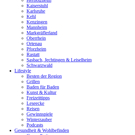
Herbolzheim
Kaiserstuhl
Karlsruhe
Kehl
Kenzingen
Mannheim
Markgräflerland
Oberrhein
Ortenau
Pforzheim
Rastatt
Sasbach, Jechtingen & Leiselheim
Schwarzwald
Lifestyle
Besten der Region
Grillen
Baden für Baden
Kunst & Kultur
Freizeittipps
Leseecke
Reisen
Gewinnspiele
Winterzauber
Podcasts
Gesundheit & Wohlbefinden