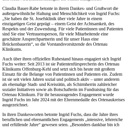
Claudia Bauer-Rabe betonte in ihrem Dankes- und Grußwort die
außergewöhnliche Haltung und Menschlichkeit von Ingrid Fuchs:
„Sie haben die St. Josefsklinik über viele Jahre in einem
einzigartigen Geist geprägt – einem Geist der Achtsamkeit, des
Respekts und der Zuwendung. Für viele Patientinnen und Patienten
sind Sie eine Vertrauensperson, für viele Mitarbeitende eine
geschätzte Ansprechpartnerin und für unser Haus eine
Brückenbauerin“, so die Vorstandsvorsitzende des Ortenau
Klinikums.
Auch über ihren offiziellen Ruhestand hinaus engagiert sich Ingrid
Fuchs weiter: Seit 2013 ist sie Patientenfürsprecherin des Ortenau
Klinikums Offenburg-Kehl und setzt sich bis heute mit großem
Einsatz für die Belange von Patientinnen und Patienten ein. Zudem
ist sie seit vielen Jahren sozial und politisch aktiv – unter anderem
als ehemalige Stadt- und Kreisrätin, als Schirmherrin zahlreicher
sozialer Initiativen sowie als Botschafterin im Fundraising für das
Ortenau Klinikum. Für ihr herausragendes Engagement wurde
Ingrid Fuchs im Jahr 2024 mit der Ehrenmedaille des Ortenaukreises
ausgezeichnet.
In ihren Dankesworten betonte Ingrid Fuchs, dass die Jahre ihres
beruflichen und ehrenamtlichen Engagements „intensive, lehrreiche
und erfüllende Jahre“ gewesen seien. „Besonders dankbar bin ich