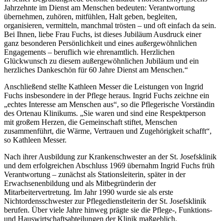
Jahrzehnte im Dienst am Menschen bedeuten: Verantwortung
übernehmen, zuhören, mitfühlen, Halt geben, begleiten,
organisieren, vermitteln, manchmal trösten – und oft einfach da sein.
Bei Ihnen, liebe Frau Fuchs, ist dieses Jubiläum Ausdruck einer
ganz besonderen Persönlichkeit und eines außergewöhnlichen
Engagements – beruflich wie ehrenamtlich. Herzlichen
Glückwunsch zu diesem außergewöhnlichen Jubiläum und ein
herzliches Dankeschön für 60 Jahre Dienst am Menschen.“
Anschließend stellte Kathleen Messer die Leistungen von Ingrid
Fuchs insbesondere in der Pflege heraus. Ingrid Fuchs zeichne ein
„echtes Interesse am Menschen aus“, so die Pflegerische Vorständin
des Ortenau Klinikums. „Sie waren und sind eine Respektperson
mit großem Herzen, die Gemeinschaft stiftet, Menschen
zusammenführt, die Wärme, Vertrauen und Zugehörigkeit schafft“,
so Kathleen Messer.
Nach ihrer Ausbildung zur Krankenschwester an der St. Josefsklinik
und dem erfolgreichen Abschluss 1969 übernahm Ingrid Fuchs früh
Verantwortung – zunächst als Stationsleiterin, später in der
Erwachsenenbildung und als Mitbegründerin der
Mitarbeitervertretung. Im Jahr 1990 wurde sie als erste
Nichtordensschwester zur Pflegedienstleiterin der St. Josefsklinik
berufen. Über viele Jahre hinweg prägte sie die Pflege-, Funktions-
und Hauswirtschaftsabteilungen der Klinik maßgeblich.