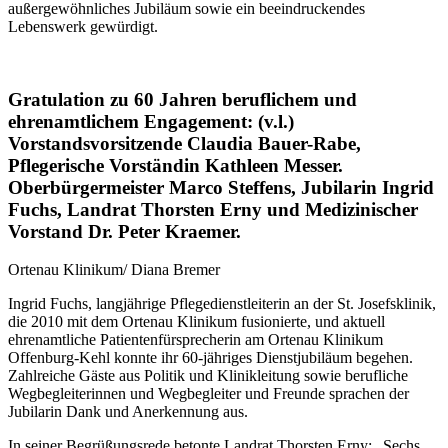
außergewöhnliches Jubiläum sowie ein beeindruckendes
Lebenswerk gewürdigt.
Gratulation zu 60 Jahren beruflichem und
ehrenamtlichem Engagement: (v.l.)
Vorstandsvorsitzende Claudia Bauer-Rabe,
Pflegerische Vorständin Kathleen Messer.
Oberbürgermeister Marco Steffens, Jubilarin Ingrid
Fuchs, Landrat Thorsten Erny und Medizinischer
Vorstand Dr. Peter Kraemer.
Ortenau Klinikum/ Diana Bremer
Ingrid Fuchs, langjährige Pflegedienstleiterin an der St. Josefsklinik,
die 2010 mit dem Ortenau Klinikum fusionierte, und aktuell
ehrenamtliche Patientenfürsprecherin am Ortenau Klinikum
Offenburg-Kehl konnte ihr 60-jähriges Dienstjubiläum begehen.
Zahlreiche Gäste aus Politik und Klinikleitung sowie berufliche
Wegbegleiterinnen und Wegbegleiter und Freunde sprachen der
Jubilarin Dank und Anerkennung aus.
In seiner Begrüßungsrede betonte Landrat Thorsten Erny: „Sechs