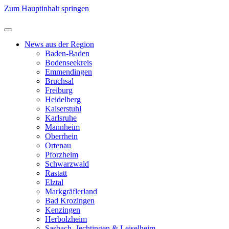
Zum Hauptinhalt springen
News aus der Region
Baden-Baden
Bodenseekreis
Emmendingen
Bruchsal
Freiburg
Heidelberg
Kaiserstuhl
Karlsruhe
Mannheim
Oberrhein
Ortenau
Pforzheim
Schwarzwald
Rastatt
Elztal
Markgräflerland
Bad Krozingen
Kenzingen
Herbolzheim
Sasbach, Jechtingen & Leiselheim