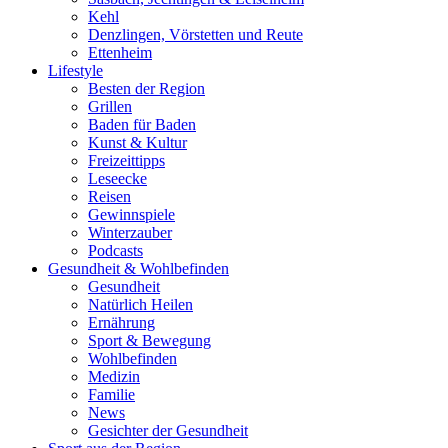
Kehl
Denzlingen, Vörstetten und Reute
Ettenheim
Lifestyle
Besten der Region
Grillen
Baden für Baden
Kunst & Kultur
Freizeittipps
Leseecke
Reisen
Gewinnspiele
Winterzauber
Podcasts
Gesundheit & Wohlbefinden
Gesundheit
Natürlich Heilen
Ernährung
Sport & Bewegung
Wohlbefinden
Medizin
Familie
News
Gesichter der Gesundheit