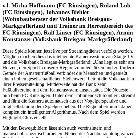
v.l. Micha Hoffmann (FC Rimsingen), Roland Lob
(FC Rimsingen), Johannes Biehler
(Wohnbauberater der Volksbank Breisgau-
Markgräflerland und Trainer im Herrenbereich des
FC Rimsingen), Ralf Linser (FC Rimsingen), Armin
Konstanzer (Volksbank Breisgau-Markgräflerland)
Diese Spiele können jetzt live per Streamingdienst verfolgt werden.
Möglich machen dies das intelligente Kamerasystem von Staige TV
und die Volksbank Breisgau-Markgräflerland. „Uns liegt es sehr am
Herzen, den Sport in unserer Region zu unterstützen und zu fördern.
Gerade der Amateurfußball verbindet die Menschen und genießt
einen hohen gesellschaftlichen Stellenwert“ betont die Volksbank in
ihrer Pressemitteilung. Mittlerweile hat die Bank zehn
Fußballvereine mit dem Kamerasystem ausgestattet. Die Neueste
nun beim FC Rimsingen. Unter dem Tribünendach montiert, streamt
und filmt die Kamera automatisch aus der Vogelperspektive und
folgt selbständig dem Spielgeschehen. Die Regie übernimmt dabei
komplett ein intelligenter Algorithmus. Nach dem Spiel werden
Highlight-Clips erstellt.
Mit den Bewegtbildern lässt sich auch vereinsintern und
mannschaftsspezifisch arbeiten. Neben der Nachbetrachtung ganzer