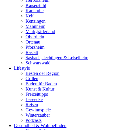
Herbolzheim
Kaiserstuhl
Karlsruhe
Kehl
Kenzingen
Mannheim
Markgräflerland
Oberrhein
Ortenau
Pforzheim
Rastatt
Sasbach, Jechtingen & Leiselheim
Schwarzwald
Lifestyle
Besten der Region
Grillen
Baden für Baden
Kunst & Kultur
Freizeittipps
Leseecke
Reisen
Gewinnspiele
Winterzauber
Podcasts
Gesundheit & Wohlbefinden