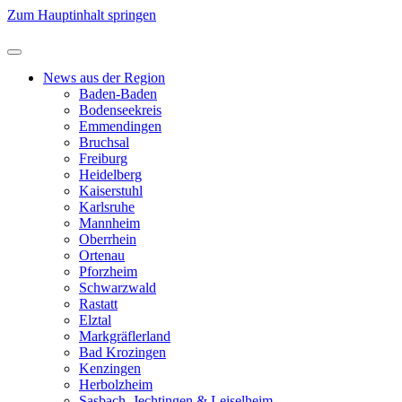
Zum Hauptinhalt springen
News aus der Region
Baden-Baden
Bodenseekreis
Emmendingen
Bruchsal
Freiburg
Heidelberg
Kaiserstuhl
Karlsruhe
Mannheim
Oberrhein
Ortenau
Pforzheim
Schwarzwald
Rastatt
Elztal
Markgräflerland
Bad Krozingen
Kenzingen
Herbolzheim
Sasbach, Jechtingen & Leiselheim