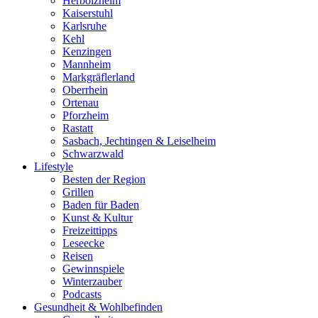
Herbolzheim
Kaiserstuhl
Karlsruhe
Kehl
Kenzingen
Mannheim
Markgräflerland
Oberrhein
Ortenau
Pforzheim
Rastatt
Sasbach, Jechtingen & Leiselheim
Schwarzwald
Lifestyle
Besten der Region
Grillen
Baden für Baden
Kunst & Kultur
Freizeittipps
Leseecke
Reisen
Gewinnspiele
Winterzauber
Podcasts
Gesundheit & Wohlbefinden