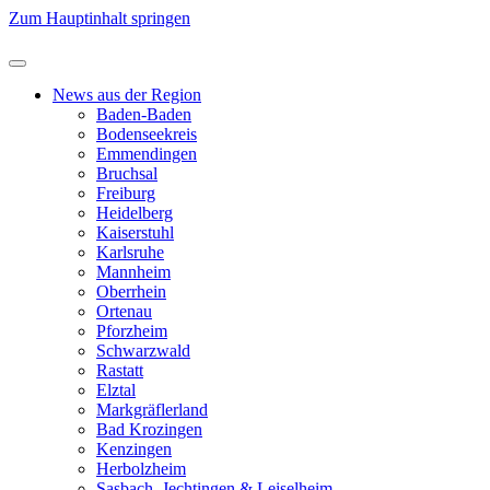
Zum Hauptinhalt springen
News aus der Region
Baden-Baden
Bodenseekreis
Emmendingen
Bruchsal
Freiburg
Heidelberg
Kaiserstuhl
Karlsruhe
Mannheim
Oberrhein
Ortenau
Pforzheim
Schwarzwald
Rastatt
Elztal
Markgräflerland
Bad Krozingen
Kenzingen
Herbolzheim
Sasbach, Jechtingen & Leiselheim