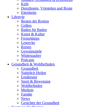
Kehl
Denzlingen, Vörstetten und Reute
Ettenheim
Lifestyle
Besten der Region
Grillen
Baden für Baden
Kunst & Kultur
Freizeittipps
Leseecke
Reisen
Gewinnspiele
Winterzauber
Podcasts
Gesundheit & Wohlbefinden
Gesundheit
Natürlich Heilen
Ernährung
Sport & Bewegung
Wohlbefinden
Medizin
Familie
News
Gesichter der Gesundheit