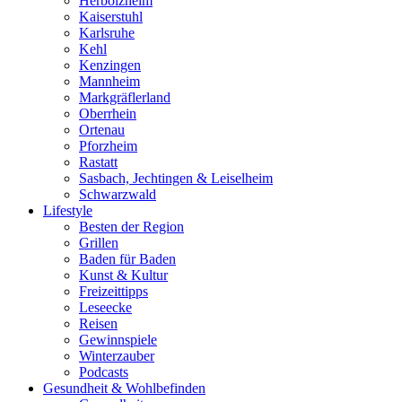
Herbolzheim
Kaiserstuhl
Karlsruhe
Kehl
Kenzingen
Mannheim
Markgräflerland
Oberrhein
Ortenau
Pforzheim
Rastatt
Sasbach, Jechtingen & Leiselheim
Schwarzwald
Lifestyle
Besten der Region
Grillen
Baden für Baden
Kunst & Kultur
Freizeittipps
Leseecke
Reisen
Gewinnspiele
Winterzauber
Podcasts
Gesundheit & Wohlbefinden