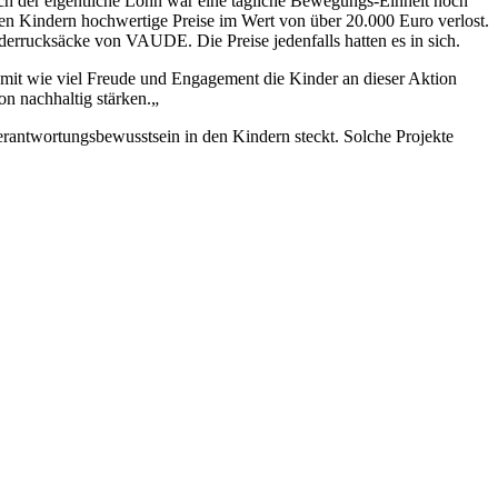
ch der eigentliche Lohn war eine tägliche Bewegungs-Einheit noch
den Kindern hochwertige Preise im Wert von über 20.000 Euro verlost.
ucksäcke von VAUDE. Die Preise jedenfalls hatten es in sich.
, mit wie viel Freude und Engagement die Kinder an dieser Aktion
on nachhaltig stärken.„
Verantwortungsbewusstsein in den Kindern steckt. Solche Projekte