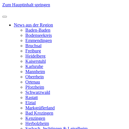
Zum Hauptinhalt springen
News aus der Region
Baden-Baden
Bodenseekreis
Emmendingen
Bruchsal
Freiburg
Heidelberg
Kaiserstuhl
Karlsruhe
Mannheim
Oberrhein
Ortenau
Pforzheim
Schwarzwald
Rastatt
Elztal
Markgräflerland
Bad Krozingen
Kenzingen
Herbolzheim
Sasbach, Jechtingen & Leiselheim