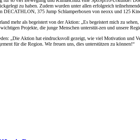
nung für so viel Bewegung und Klimaschutz eine SpoSpiTo-Urkunde! Do
rückgelegt zu haben. Zudem wurden unter allen erfolgreich teilnehmen
von DECATHLON, 375 Jump Schlamperboxen von neoxx und 125 Kinderr
rland mehr als begeistert von der Aktion: „Es begeistert mich zu sehen
 wichtigen Projekte, die junge Menschen unterstüt-zen und unsere Regi
rieden: „Die Aktion hat eindrucksvoll gezeigt, wie viel Motivation und 
ment für die Region. Wir freuen uns, dies unterstützen zu können!“