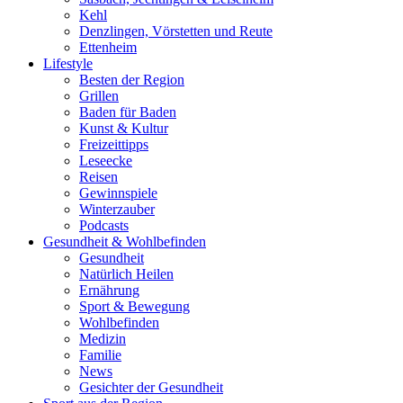
Kehl
Denzlingen, Vörstetten und Reute
Ettenheim
Lifestyle
Besten der Region
Grillen
Baden für Baden
Kunst & Kultur
Freizeittipps
Leseecke
Reisen
Gewinnspiele
Winterzauber
Podcasts
Gesundheit & Wohlbefinden
Gesundheit
Natürlich Heilen
Ernährung
Sport & Bewegung
Wohlbefinden
Medizin
Familie
News
Gesichter der Gesundheit