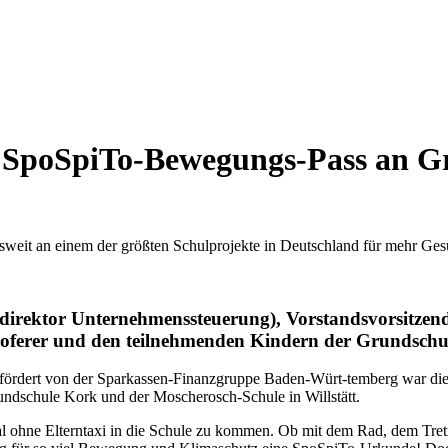
 SpoSpiTo-Bewegungs-Pass an G
weit an einem der größten Schulprojekte in Deutschland für mehr Gesu
direktor Unternehmenssteuerung), Vorstandsvorsitze
Hoferer und den teilnehmenden Kindern der Grundschu
fördert von der Sparkassen-Finanzgruppe Baden-Würt-temberg war die
undschule Kork und der Moscherosch-Schule in Willstätt.
ohne Elterntaxi in die Schule zu kommen. Ob mit dem Rad, dem Tretro