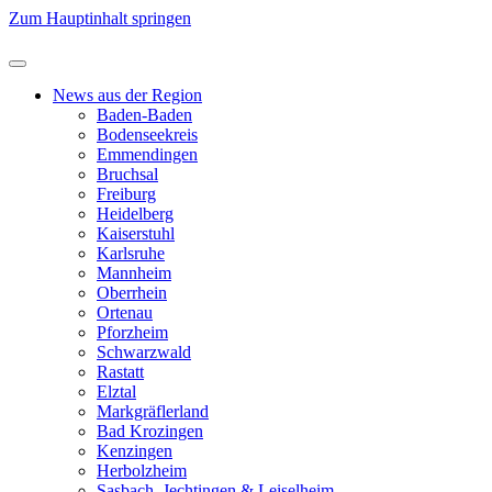
Zum Hauptinhalt springen
News aus der Region
Baden-Baden
Bodenseekreis
Emmendingen
Bruchsal
Freiburg
Heidelberg
Kaiserstuhl
Karlsruhe
Mannheim
Oberrhein
Ortenau
Pforzheim
Schwarzwald
Rastatt
Elztal
Markgräflerland
Bad Krozingen
Kenzingen
Herbolzheim
Sasbach, Jechtingen & Leiselheim