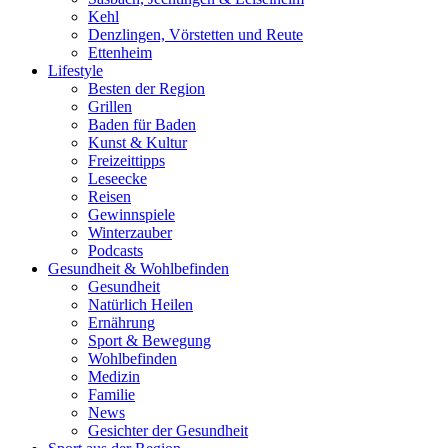
Kehl
Denzlingen, Vörstetten und Reute
Ettenheim
Lifestyle
Besten der Region
Grillen
Baden für Baden
Kunst & Kultur
Freizeittipps
Leseecke
Reisen
Gewinnspiele
Winterzauber
Podcasts
Gesundheit & Wohlbefinden
Gesundheit
Natürlich Heilen
Ernährung
Sport & Bewegung
Wohlbefinden
Medizin
Familie
News
Gesichter der Gesundheit