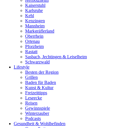
Herbolzheim
Kaiserstuhl
Karlsruhe
Kehl
Kenzingen
Mannheim
Markgräflerland
Oberrhein
Ortenau
Pforzheim
Rastatt
Sasbach, Jechtingen & Leiselheim
Schwarzwald
Lifestyle
Besten der Region
Grillen
Baden für Baden
Kunst & Kultur
Freizeittipps
Leseecke
Reisen
Gewinnspiele
Winterzauber
Podcasts
Gesundheit & Wohlbefinden