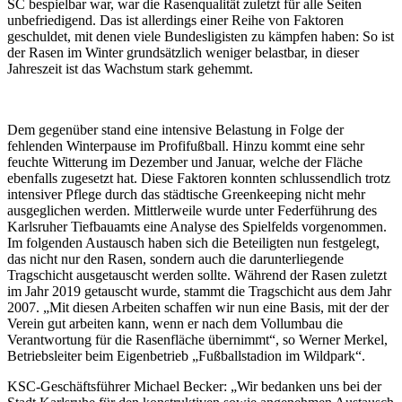
SC bespielbar war, war die Rasenqualität zuletzt für alle Seiten
unbefriedigend. Das ist allerdings einer Reihe von Faktoren
geschuldet, mit denen viele Bundesligisten zu kämpfen haben: So ist
der Rasen im Winter grundsätzlich weniger belastbar, in dieser
Jahreszeit ist das Wachstum stark gehemmt.
Dem gegenüber stand eine intensive Belastung in Folge der
fehlenden Winterpause im Profifußball. Hinzu kommt eine sehr
feuchte Witterung im Dezember und Januar, welche der Fläche
ebenfalls zugesetzt hat. Diese Faktoren konnten schlussendlich trotz
intensiver Pflege durch das städtische Greenkeeping nicht mehr
ausgeglichen werden. Mittlerweile wurde unter Federführung des
Karlsruher Tiefbauamts eine Analyse des Spielfelds vorgenommen.
Im folgenden Austausch haben sich die Beteiligten nun festgelegt,
das nicht nur den Rasen, sondern auch die darunterliegende
Tragschicht ausgetauscht werden sollte. Während der Rasen zuletzt
im Jahr 2019 getauscht wurde, stammt die Tragschicht aus dem Jahr
2007. „Mit diesen Arbeiten schaffen wir nun eine Basis, mit der der
Verein gut arbeiten kann, wenn er nach dem Vollumbau die
Verantwortung für die Rasenfläche übernimmt“, so Werner Merkel,
Betriebsleiter beim Eigenbetrieb „Fußballstadion im Wildpark“.
KSC-Geschäftsführer Michael Becker: „Wir bedanken uns bei der