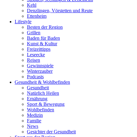
Kehl
Denzlingen, Vörstetten und Reute
Ettenheim
Lifestyle
Besten der Region
Grillen
Baden für Baden
Kunst & Kultur
Freizeittipps
Leseecke
Reisen
Gewinnspiele
Winterzauber
Podcasts
Gesundheit & Wohlbefinden
Gesundheit
Natürlich Heilen
Ernährung
Sport & Bewegung
Wohlbefinden
Medizin
Familie
News
Gesichter der Gesundheit