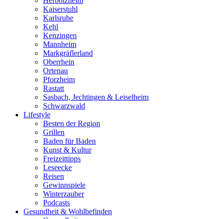
Herbolzheim
Kaiserstuhl
Karlsruhe
Kehl
Kenzingen
Mannheim
Markgräflerland
Oberrhein
Ortenau
Pforzheim
Rastatt
Sasbach, Jechtingen & Leiselheim
Schwarzwald
Lifestyle
Besten der Region
Grillen
Baden für Baden
Kunst & Kultur
Freizeittipps
Leseecke
Reisen
Gewinnspiele
Winterzauber
Podcasts
Gesundheit & Wohlbefinden