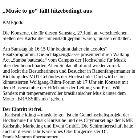
„Music to go“ fällt hitzebedingt aus
KME/jodo
Die Konzerte, die für diesen Samstag, 27.Juni, an verschiedenen
Stellen der Karlsruher Innenstadt geplant waren, müssen entfallen.
Am Samstag ab 16:15 Uhr beginnt daher ein „cooles“
Ersatzprogramm: Die Schlagzeugklasse präsentiert ihren Walking
Act „Samba batucada“ vom Campus der Hochschule für Musik
über den benachbarten Alten Schlachthof und wieder zurück
und lockt die Besucherinnen und Besucher in Rattenfängermanier in
Richtung des MUTGebäudes der Hochschule. Dort wird es im
klimatisierten Wolfgang-Rihm-Forum ab 17 Uhr ein Konzert mit
dem Blasensemble der HfM unter der Leitung von Prof. Will
Sanders mit temperamentvoller brasilianischer Musik unter dem
Motto „BRASSillísimo“ geben.
Der Eintritt ist frei.
„Karlsruhe klingt – music to go“ ist ein Gemeinschaftsprojekt der
Hochschule für Musik Karlsruhe und des Citymarketings der KME
Karlsruhe Marketing und Event GmbH. Die Schirmherrschaft hatte
auch in diesem Jahr Karlsruhes Oberbürgermeister Dr.
Frank Mentrup übernommen.