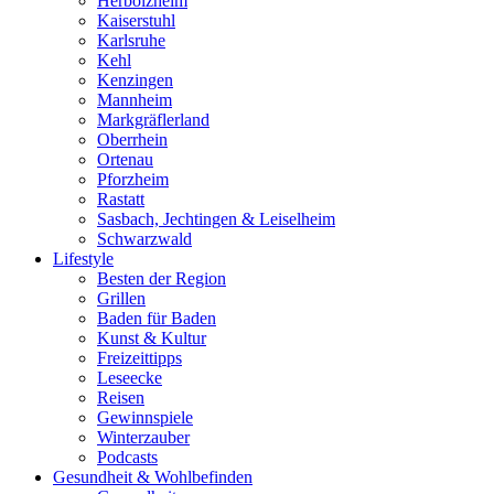
Herbolzheim
Kaiserstuhl
Karlsruhe
Kehl
Kenzingen
Mannheim
Markgräflerland
Oberrhein
Ortenau
Pforzheim
Rastatt
Sasbach, Jechtingen & Leiselheim
Schwarzwald
Lifestyle
Besten der Region
Grillen
Baden für Baden
Kunst & Kultur
Freizeittipps
Leseecke
Reisen
Gewinnspiele
Winterzauber
Podcasts
Gesundheit & Wohlbefinden