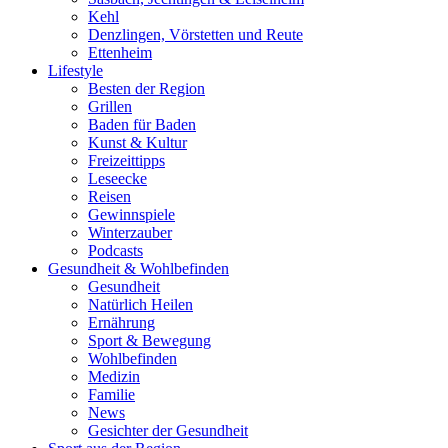
Kehl
Denzlingen, Vörstetten und Reute
Ettenheim
Lifestyle
Besten der Region
Grillen
Baden für Baden
Kunst & Kultur
Freizeittipps
Leseecke
Reisen
Gewinnspiele
Winterzauber
Podcasts
Gesundheit & Wohlbefinden
Gesundheit
Natürlich Heilen
Ernährung
Sport & Bewegung
Wohlbefinden
Medizin
Familie
News
Gesichter der Gesundheit