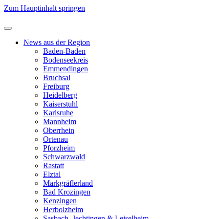
Zum Hauptinhalt springen
News aus der Region
Baden-Baden
Bodenseekreis
Emmendingen
Bruchsal
Freiburg
Heidelberg
Kaiserstuhl
Karlsruhe
Mannheim
Oberrhein
Ortenau
Pforzheim
Schwarzwald
Rastatt
Elztal
Markgräflerland
Bad Krozingen
Kenzingen
Herbolzheim
Sasbach, Jechtingen & Leiselheim