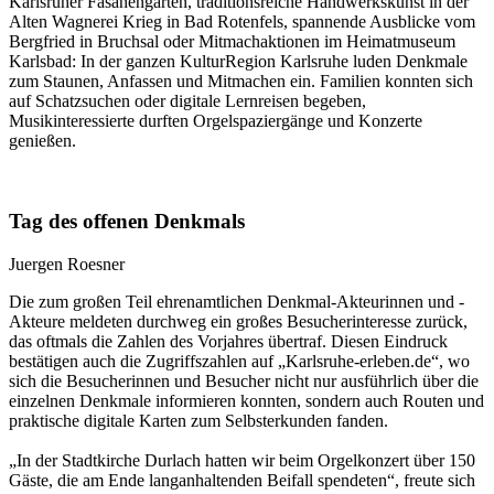
Karlsruher Fasanengarten, traditionsreiche Handwerkskunst in der
Alten Wagnerei Krieg in Bad Rotenfels, spannende Ausblicke vom
Bergfried in Bruchsal oder Mitmachaktionen im Heimatmuseum
Karlsbad: In der ganzen KulturRegion Karlsruhe luden Denkmale
zum Staunen, Anfassen und Mitmachen ein. Familien konnten sich
auf Schatzsuchen oder digitale Lernreisen begeben,
Musikinteressierte durften Orgelspaziergänge und Konzerte
genießen.
Tag des offenen Denkmals
Juergen Roesner
Die zum großen Teil ehrenamtlichen Denkmal-Akteurinnen und -
Akteure meldeten durchweg ein großes Besucherinteresse zurück,
das oftmals die Zahlen des Vorjahres übertraf. Diesen Eindruck
bestätigen auch die Zugriffszahlen auf „Karlsruhe-erleben.de“, wo
sich die Besucherinnen und Besucher nicht nur ausführlich über die
einzelnen Denkmale informieren konnten, sondern auch Routen und
praktische digitale Karten zum Selbsterkunden fanden.
„In der Stadtkirche Durlach hatten wir beim Orgelkonzert über 150
Gäste, die am Ende langanhaltenden Beifall spendeten“, freute sich