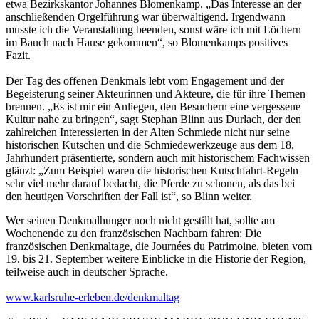
etwa Bezirkskantor Johannes Blomenkamp. „Das Interesse an der
anschließenden Orgelführung war überwältigend. Irgendwann
musste ich die Veranstaltung beenden, sonst wäre ich mit Löchern
im Bauch nach Hause gekommen“, so Blomenkamps positives
Fazit.
Der Tag des offenen Denkmals lebt vom Engagement und der
Begeisterung seiner Akteurinnen und Akteure, die für ihre Themen
brennen. „Es ist mir ein Anliegen, den Besuchern eine vergessene
Kultur nahe zu bringen“, sagt Stephan Blinn aus Durlach, der den
zahlreichen Interessierten in der Alten Schmiede nicht nur seine
historischen Kutschen und die Schmiedewerkzeuge aus dem 18.
Jahrhundert präsentierte, sondern auch mit historischem Fachwissen
glänzt: „Zum Beispiel waren die historischen Kutschfahrt-Regeln
sehr viel mehr darauf bedacht, die Pferde zu schonen, als das bei
den heutigen Vorschriften der Fall ist“, so Blinn weiter.
Wer seinen Denkmalhunger noch nicht gestillt hat, sollte am
Wochenende zu den französischen Nachbarn fahren: Die
französischen Denkmaltage, die Journées du Patrimoine, bieten vom
19. bis 21. September weitere Einblicke in die Historie der Region,
teilweise auch in deutscher Sprache.
www.karlsruhe-erleben.de/denkmaltag