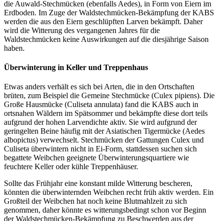
die Auwald-Stechmücken (ebenfalls Aedes), in Form von Eiern im
Erdboden. Im Zuge der Waldstechmücken-Bekämpfung der KABS
werden die aus den Eiern geschlüpften Larven bekämpft. Daher
wird die Witterung des vergangenen Jahres für die
Waldstechmücken keine Auswirkungen auf die diesjährige Saison
haben.
Überwinterung in Keller und Treppenhaus
Etwas anders verhält es sich bei Arten, die in den Ortschaften
brüten, zum Beispiel die Gemeine Stechmücke (Culex pipiens). Die
Große Hausmücke (Culiseta annulata) fand die KABS auch in
ortsnahen Wäldern im Spätsommer und bekämpfte diese dort teils
aufgrund der hohen Larvendichte aktiv. Sie wird aufgrund der
geringelten Beine häufig mit der Asiatischen Tigermücke (Aedes
albopictus) verwechselt. Stechmücken der Gattungen Culex und
Culiseta überwintern nicht in Ei-Form, stattdessen suchen sich
begattete Weibchen geeignete Überwinterungsquartiere wie
feuchtere Keller oder kühle Treppenhäuser.
Sollte das Frühjahr eine konstant milde Witterung bescheren,
könnten die überwinternden Weibchen recht früh aktiv werden. Ein
Großteil der Weibchen hat noch keine Blutmahlzeit zu sich
genommen, daher könnte es witterungsbedingt schon vor Beginn
der Waldstechmücken-Bekämpfung zu Beschwerden aus der