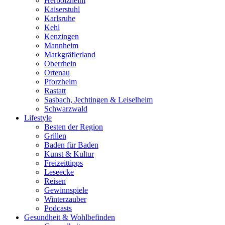
Herbolzheim
Kaiserstuhl
Karlsruhe
Kehl
Kenzingen
Mannheim
Markgräflerland
Oberrhein
Ortenau
Pforzheim
Rastatt
Sasbach, Jechtingen & Leiselheim
Schwarzwald
Lifestyle
Besten der Region
Grillen
Baden für Baden
Kunst & Kultur
Freizeittipps
Leseecke
Reisen
Gewinnspiele
Winterzauber
Podcasts
Gesundheit & Wohlbefinden