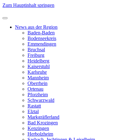
Zum Hauptinhalt springen
News aus der Region
Baden-Baden
Bodenseekreis
Emmendingen
Bruchsal
Freiburg
Heidelberg
Kaiserstuhl
Karlsruhe
Mannheim
Oberrhein
Ortenau
Pforzheim
Schwarzwald
Rastatt
Elztal
Markgräflerland
Bad Krozingen
Kenzingen
Herbolzheim
Sasbach, Jechtingen & Leiselheim