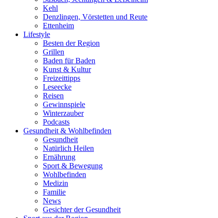
Kehl
Denzlingen, Vörstetten und Reute
Ettenheim
Lifestyle
Besten der Region
Grillen
Baden für Baden
Kunst & Kultur
Freizeittipps
Leseecke
Reisen
Gewinnspiele
Winterzauber
Podcasts
Gesundheit & Wohlbefinden
Gesundheit
Natürlich Heilen
Ernährung
Sport & Bewegung
Wohlbefinden
Medizin
Familie
News
Gesichter der Gesundheit