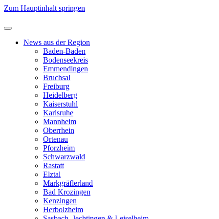
Zum Hauptinhalt springen
News aus der Region
Baden-Baden
Bodenseekreis
Emmendingen
Bruchsal
Freiburg
Heidelberg
Kaiserstuhl
Karlsruhe
Mannheim
Oberrhein
Ortenau
Pforzheim
Schwarzwald
Rastatt
Elztal
Markgräflerland
Bad Krozingen
Kenzingen
Herbolzheim
Sasbach, Jechtingen & Leiselheim