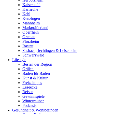
Herbolzheim
Kaiserstuhl
Karlsruhe
Kehl
Kenzingen
Mannheim
Markgräflerland
Oberrhein
Ortenau
Pforzheim
Rastatt
Sasbach, Jechtingen & Leiselheim
Schwarzwald
Lifestyle
Besten der Region
Grillen
Baden für Baden
Kunst & Kultur
Freizeittipps
Leseecke
Reisen
Gewinnspiele
Winterzauber
Podcasts
Gesundheit & Wohlbefinden