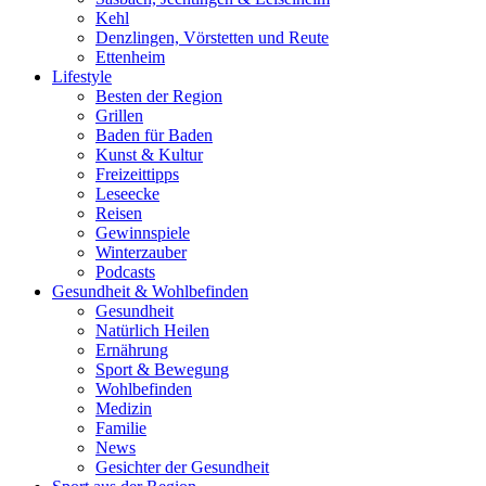
Kehl
Denzlingen, Vörstetten und Reute
Ettenheim
Lifestyle
Besten der Region
Grillen
Baden für Baden
Kunst & Kultur
Freizeittipps
Leseecke
Reisen
Gewinnspiele
Winterzauber
Podcasts
Gesundheit & Wohlbefinden
Gesundheit
Natürlich Heilen
Ernährung
Sport & Bewegung
Wohlbefinden
Medizin
Familie
News
Gesichter der Gesundheit