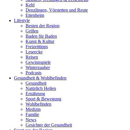
Kehl
Denzlingen, Vörstetten und Reute
Ettenheim
Lifestyle
Besten der Region
Grillen
Baden für Baden
Kunst & Kultur
Freizeittipps
Leseecke
Reisen
Gewinnspiele
Winterzauber
Podcasts
Gesundheit & Wohlbefinden
Gesundheit
Natürlich Heilen
Ernährung
Sport & Bewegung
Wohlbefinden
Medizin
Familie
News
Gesichter der Gesundheit