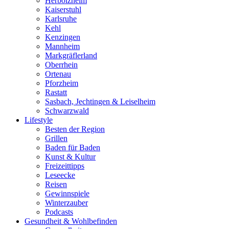
Herbolzheim
Kaiserstuhl
Karlsruhe
Kehl
Kenzingen
Mannheim
Markgräflerland
Oberrhein
Ortenau
Pforzheim
Rastatt
Sasbach, Jechtingen & Leiselheim
Schwarzwald
Lifestyle
Besten der Region
Grillen
Baden für Baden
Kunst & Kultur
Freizeittipps
Leseecke
Reisen
Gewinnspiele
Winterzauber
Podcasts
Gesundheit & Wohlbefinden