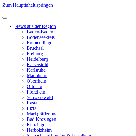
Zum Hauptinhalt springen
News aus der Region
Baden-Baden
Bodenseekreis
Emmendingen
Bruchsal
Freiburg
Heidelberg
Kaiserstuhl
Karlsruhe
Mannheim
Oberrhein
Ortenau
Pforzheim
Schwarzwald
Rastatt
Elztal
Markgräflerland
Bad Krozingen
Kenzingen
Herbolzheim
Sasbach, Jechtingen & Leiselheim