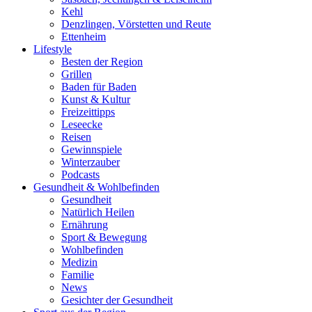
Kehl
Denzlingen, Vörstetten und Reute
Ettenheim
Lifestyle
Besten der Region
Grillen
Baden für Baden
Kunst & Kultur
Freizeittipps
Leseecke
Reisen
Gewinnspiele
Winterzauber
Podcasts
Gesundheit & Wohlbefinden
Gesundheit
Natürlich Heilen
Ernährung
Sport & Bewegung
Wohlbefinden
Medizin
Familie
News
Gesichter der Gesundheit