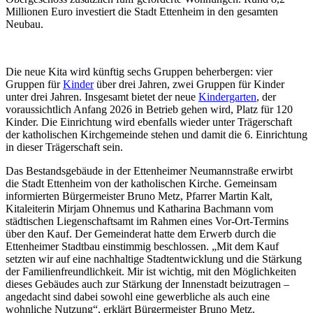
Millionen Euro investiert die Stadt Ettenheim in den gesamten
Neubau.
Die neue Kita wird künftig sechs Gruppen beherbergen: vier
Gruppen für
Kinder
über drei Jahren, zwei Gruppen für Kinder
unter drei Jahren. Insgesamt bietet der neue
Kindergarten
, der
voraussichtlich Anfang 2026 in Betrieb gehen wird, Platz für 120
Kinder. Die Einrichtung wird ebenfalls wieder unter Trägerschaft
der katholischen Kirchgemeinde stehen und damit die 6. Einrichtung
in dieser Trägerschaft sein.
Das Bestandsgebäude in der Ettenheimer Neumannstraße erwirbt
die Stadt Ettenheim von der katholischen Kirche. Gemeinsam
informierten Bürgermeister Bruno Metz, Pfarrer Martin Kalt,
Kitaleiterin Mirjam Ohnemus und Katharina Bachmann vom
städtischen Liegenschaftsamt im Rahmen eines Vor-Ort-Termins
über den Kauf. Der Gemeinderat hatte dem Erwerb durch die
Ettenheimer Stadtbau einstimmig beschlossen. „Mit dem Kauf
setzten wir auf eine nachhaltige Stadtentwicklung und die Stärkung
der Familienfreundlichkeit. Mir ist wichtig, mit den Möglichkeiten
dieses Gebäudes auch zur Stärkung der Innenstadt beizutragen –
angedacht sind dabei sowohl eine gewerbliche als auch eine
wohnliche Nutzung“, erklärt Bürgermeister Bruno Metz.