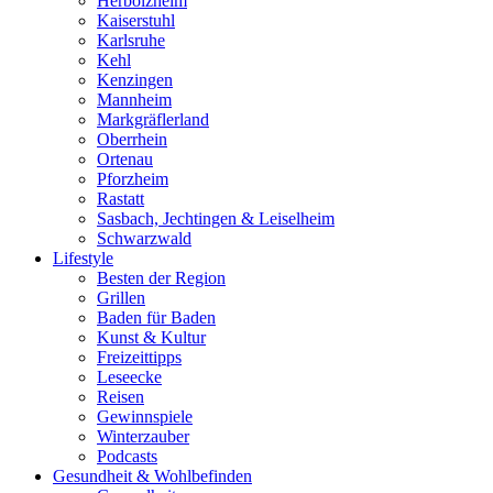
Herbolzheim
Kaiserstuhl
Karlsruhe
Kehl
Kenzingen
Mannheim
Markgräflerland
Oberrhein
Ortenau
Pforzheim
Rastatt
Sasbach, Jechtingen & Leiselheim
Schwarzwald
Lifestyle
Besten der Region
Grillen
Baden für Baden
Kunst & Kultur
Freizeittipps
Leseecke
Reisen
Gewinnspiele
Winterzauber
Podcasts
Gesundheit & Wohlbefinden