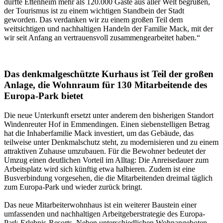
durfte Ettenheim mehr als 120.000 Gäste aus aller Welt begrüßen,
der Tourismus ist zu einem wichtigen Standbein der Stadt
geworden. Das verdanken wir zu einem großen Teil dem
weitsichtigen und nachhaltigen Handeln der Familie Mack, mit der
wir seit Anfang an vertrauensvoll zusammengearbeitet haben.“
Das denkmalgeschützte Kurhaus ist Teil der großen
Anlage, die Wohnraum für 130 Mitarbeitende des
Europa-Park bietet
Die neue Unterkunft ersetzt unter anderem den bisherigen Standort
Windenreuter Hof in Emmendingen. Einen siebenstelligen Betrag
hat die Inhaberfamilie Mack investiert, um das Gebäude, das
teilweise unter Denkmalschutz steht, zu modernisieren und zu einem
attraktiven Zuhause umzubauen. Für die Bewohner bedeutet der
Umzug einen deutlichen Vorteil im Alltag: Die Anreisedauer zum
Arbeitsplatz wird sich künftig etwa halbieren. Zudem ist eine
Busverbindung vorgesehen, die die Mitarbeitenden dreimal täglich
zum Europa-Park und wieder zurück bringt.
Das neue Mitarbeiterwohnhaus ist ein weiterer Baustein einer
umfassenden und nachhaltigen Arbeitgeberstrategie des Europa-
Park Erlebnis-Resorts. Neben unterschiedlichen Wohnangeboten