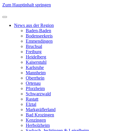
Zum Hauptinhalt springen
News aus der Region
Baden-Baden
Bodenseekreis
Emmendingen
Bruchsal
Freiburg
Heidelberg
Kaiserstuhl
Karlsruhe
Mannheim
Oberrhein
Ortenau
Pforzheim
Schwarzwald
Rastatt
Elztal
Markgräflerland
Bad Krozingen
Kenzingen
Herbolzheim
Sasbach, Jechtingen & Leiselheim