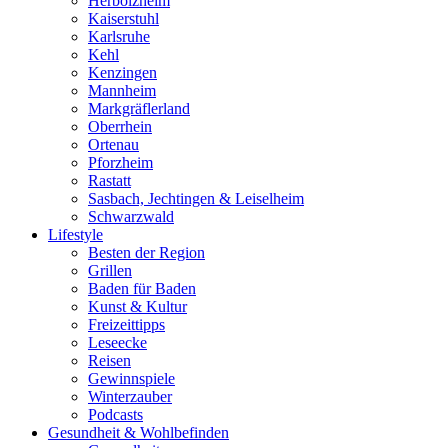
Herbolzheim
Kaiserstuhl
Karlsruhe
Kehl
Kenzingen
Mannheim
Markgräflerland
Oberrhein
Ortenau
Pforzheim
Rastatt
Sasbach, Jechtingen & Leiselheim
Schwarzwald
Lifestyle
Besten der Region
Grillen
Baden für Baden
Kunst & Kultur
Freizeittipps
Leseecke
Reisen
Gewinnspiele
Winterzauber
Podcasts
Gesundheit & Wohlbefinden