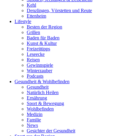
Kehl
Denzlingen, Vörstetten und Reute
Ettenheim
Lifestyle
Besten der Region
Grillen
Baden für Baden
Kunst & Kultur
Freizeittipps
Leseecke
Reisen
Gewinnspiele
Winterzauber
Podcasts
Gesundheit & Wohlbefinden
Gesundheit
Natürlich Heilen
Ernährung
Sport & Bewegung
Wohlbefinden
Medizin
Familie
News
Gesichter der Gesundheit