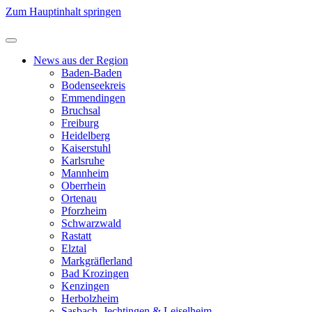
Zum Hauptinhalt springen
News aus der Region
Baden-Baden
Bodenseekreis
Emmendingen
Bruchsal
Freiburg
Heidelberg
Kaiserstuhl
Karlsruhe
Mannheim
Oberrhein
Ortenau
Pforzheim
Schwarzwald
Rastatt
Elztal
Markgräflerland
Bad Krozingen
Kenzingen
Herbolzheim
Sasbach, Jechtingen & Leiselheim