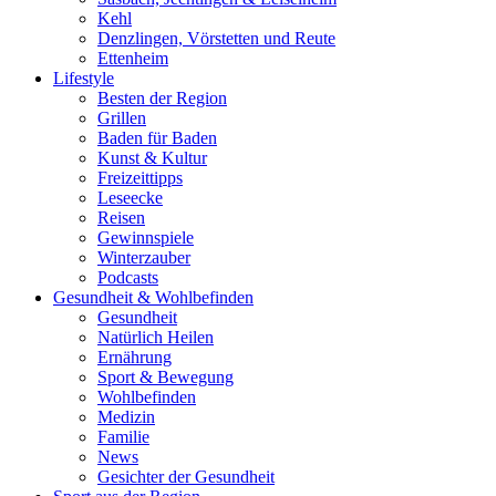
Kehl
Denzlingen, Vörstetten und Reute
Ettenheim
Lifestyle
Besten der Region
Grillen
Baden für Baden
Kunst & Kultur
Freizeittipps
Leseecke
Reisen
Gewinnspiele
Winterzauber
Podcasts
Gesundheit & Wohlbefinden
Gesundheit
Natürlich Heilen
Ernährung
Sport & Bewegung
Wohlbefinden
Medizin
Familie
News
Gesichter der Gesundheit