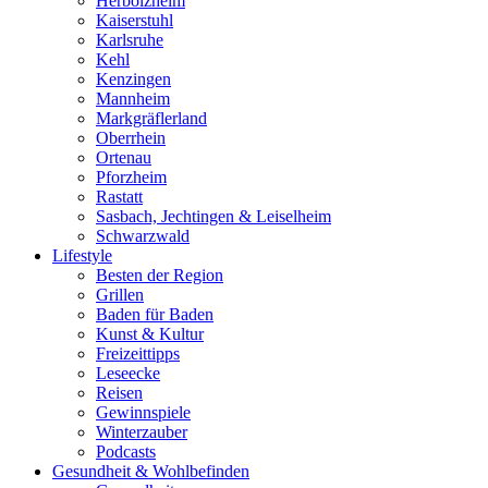
Herbolzheim
Kaiserstuhl
Karlsruhe
Kehl
Kenzingen
Mannheim
Markgräflerland
Oberrhein
Ortenau
Pforzheim
Rastatt
Sasbach, Jechtingen & Leiselheim
Schwarzwald
Lifestyle
Besten der Region
Grillen
Baden für Baden
Kunst & Kultur
Freizeittipps
Leseecke
Reisen
Gewinnspiele
Winterzauber
Podcasts
Gesundheit & Wohlbefinden