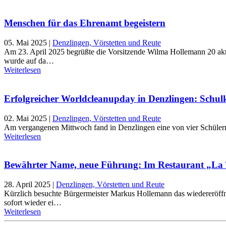
Menschen für das Ehrenamt begeistern
05. Mai 2025
|
Denzlingen, Vörstetten und Reute
Am 23. April 2025 begrüßte die Vorsitzende Wilma Hollemann 20 a
wurde auf da…
Weiterlesen
Erfolgreicher Worldcleanupday in Denzlingen: Schul
02. Mai 2025
|
Denzlingen, Vörstetten und Reute
Am vergangenen Mittwoch fand in Denzlingen eine von vier Schülern o
Weiterlesen
Bewährter Name, neue Führung: Im Restaurant „La T
28. April 2025
|
Denzlingen, Vörstetten und Reute
Kürzlich besuchte Bürgermeister Markus Hollemann das wiedereröffn
sofort wieder ei…
Weiterlesen