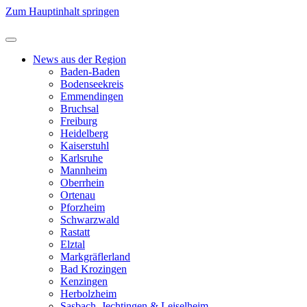
Zum Hauptinhalt springen
News aus der Region
Baden-Baden
Bodenseekreis
Emmendingen
Bruchsal
Freiburg
Heidelberg
Kaiserstuhl
Karlsruhe
Mannheim
Oberrhein
Ortenau
Pforzheim
Schwarzwald
Rastatt
Elztal
Markgräflerland
Bad Krozingen
Kenzingen
Herbolzheim
Sasbach, Jechtingen & Leiselheim