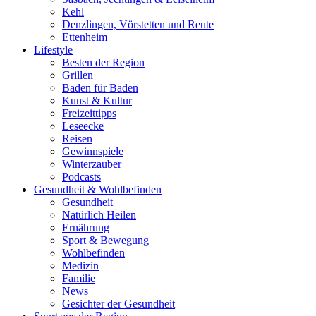
Kehl
Denzlingen, Vörstetten und Reute
Ettenheim
Lifestyle
Besten der Region
Grillen
Baden für Baden
Kunst & Kultur
Freizeittipps
Leseecke
Reisen
Gewinnspiele
Winterzauber
Podcasts
Gesundheit & Wohlbefinden
Gesundheit
Natürlich Heilen
Ernährung
Sport & Bewegung
Wohlbefinden
Medizin
Familie
News
Gesichter der Gesundheit