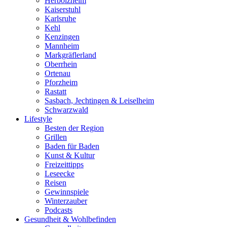
Herbolzheim
Kaiserstuhl
Karlsruhe
Kehl
Kenzingen
Mannheim
Markgräflerland
Oberrhein
Ortenau
Pforzheim
Rastatt
Sasbach, Jechtingen & Leiselheim
Schwarzwald
Lifestyle
Besten der Region
Grillen
Baden für Baden
Kunst & Kultur
Freizeittipps
Leseecke
Reisen
Gewinnspiele
Winterzauber
Podcasts
Gesundheit & Wohlbefinden